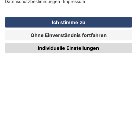
WIRmachenDRUCK GmbH
Illerstraße 15
71522 Backnang
Tel.: +49 (0) 711 995 982 - 20
Fax: +49 (0) 711 995 982 - 21
SOCIAL MEDIA
ZERTIFIZIERUNGEN