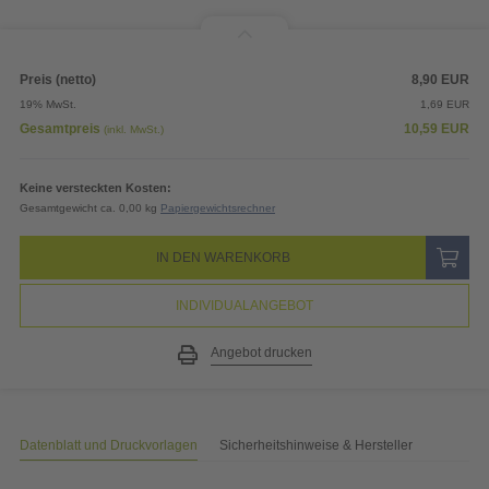
Preis (netto)
8,90
EUR
19% MwSt.
1,69
EUR
Gesamtpreis
10,59
EUR
(inkl. MwSt.)
Keine versteckten Kosten:
Gesamtgewicht ca. 0,00 kg
Papiergewichtsrechner
IN DEN WARENKORB
INDIVIDUALANGEBOT
Angebot drucken
Datenblatt und Druckvorlagen
Sicherheitshinweise & Hersteller