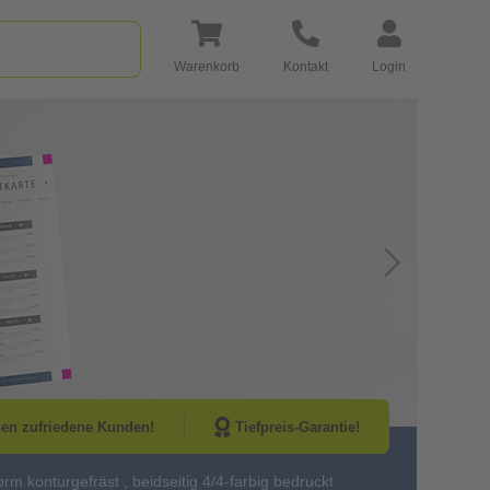
Warenkorb
Kontakt
Login
Go to Next Sli
nen zufriedene Kunden!
Tiefpreis-Garantie!
rm konturgefräst , beidseitig 4/4-farbig bedruckt