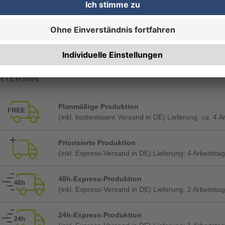
Maschineneinrichtung (automatisch gebucht)
RTERMIN
Planmäßige Produktion
(inkl. kostenlosem Versand in DE) Lieferung:
ca. 4 A
Priorisierte Produktion
(inkl. Express-Versand in DE) Lieferung:
4 Arbeitstag
48h-Express-Produktion
(inkl. Express-Versand in DE) Lieferung:
2 Arbeitstag
24h-Express-Produktion