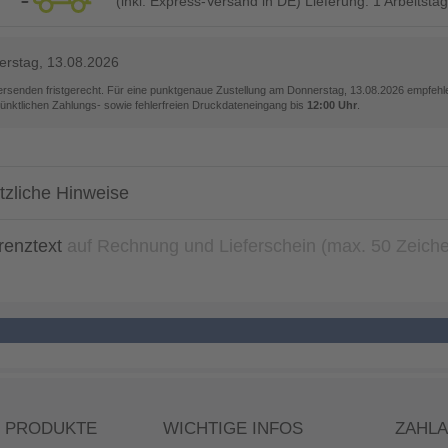
(inkl. Express-Versand in DE) Lieferung:
1 Arbeitstag
rstag, 13.08.2026
versenden fristgerecht. Für eine punktgenaue Zustellung am
Donnerstag, 13.08.2026
empfehle
pünktlichen Zahlungs- sowie fehlerfreien Druckdateneingang bis
12:00 Uhr
.
tzliche Hinweise
renztext
auf Rechnung und Lieferschein (max. 50 Zeich
 PRODUKTE
WICHTIGE INFOS
ZAHL