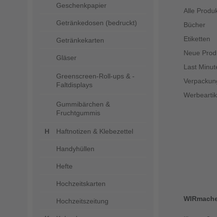
Geschenkpapier
Alle Produ
Getränkedosen (bedruckt)
Bücher
Etiketten
Getränkekarten
Neue Prod
Gläser
Last Minut
Greenscreen-Roll-ups & -
Verpackun
Faltdisplays
Werbeartik
Gummibärchen &
Fruchtgummis
Haftnotizen & Klebezettel
Handyhüllen
Hefte
Hochzeitskarten
WIRmach
Hochzeitszeitung