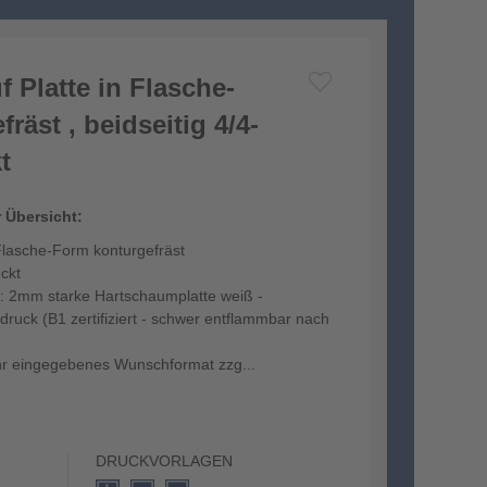
f Platte in Flasche-
räst , beidseitig 4/4-
t
r Übersicht:
 Flasche-Form konturgefräst
uckt
iv: 2mm starke Hartschaumplatte weiß -
druck (B1 zertifiziert - schwer entflammbar nach
Ihr eingegebenes Wunschformat zzg...
DRUCKVORLAGEN