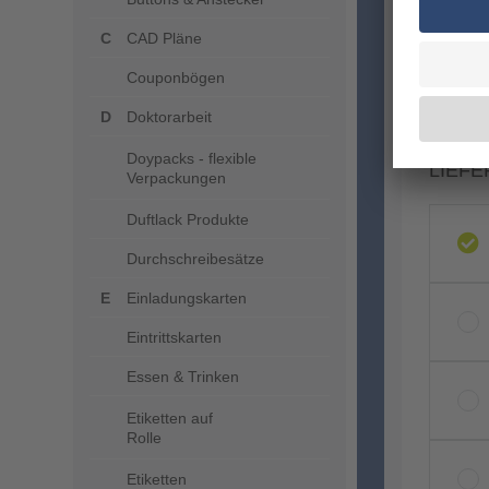
CAD Pläne
Couponbögen
Doktorarbeit
Doypacks - flexible
LIEFE
Verpackungen
Duftlack Produkte
Durchschreibesätze
Einladungskarten
Eintrittskarten
Essen & Trinken
Etiketten auf
Rolle
Etiketten