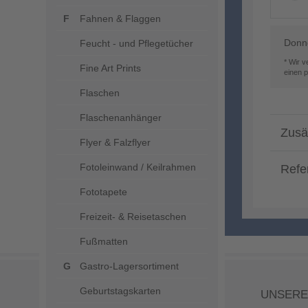
Fahnen & Flaggen
Donne
Feucht - und Pflegetücher
* Wir 
Fine Art Prints
einen 
Flaschen
Flaschenanhänger
Zusä
Flyer & Falzflyer
Fotoleinwand / Keilrahmen
Refe
Fototapete
Freizeit- & Reisetaschen
Fußmatten
Gastro-Lagersortiment
Geburtstagskarten
UNSERE