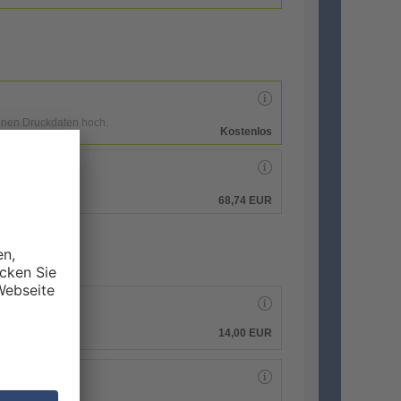
enen Druckdaten hoch.
Kostenlos
hen.
68,74 EUR
14,00
EUR