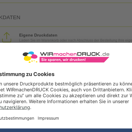
KDATEN
Eigene Druckdaten
Laden Sie im Warenkorb oder nach Abschluss der Bestellung Ihre eig
Gestaltungsservice
Unser Kreativteam gestaltet Druckdaten, Logos etc. nach Ihren Wünsc
TZOPTIONEN
Qualitätskontrolle (von Experten empf.)
Rechnung zusätzlich per Post