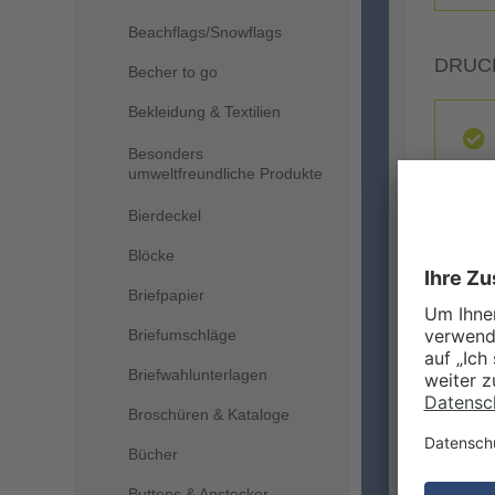
Beachflags/Snowflags
DRUC
Becher to go
Bekleidung & Textilien
Besonders
umweltfreundliche Produkte
Bierdeckel
Blöcke
Briefpapier
ZUSA
Briefumschläge
Briefwahlunterlagen
Broschüren & Kataloge
Bücher
Buttons & Anstecker