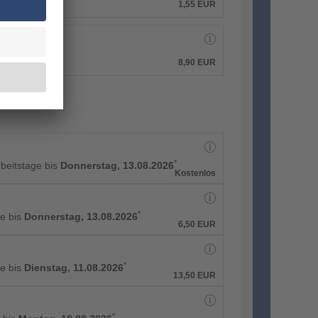
1,55
EUR
8,90
EUR
*
rbeitstage bis
Donnerstag, 13.08.2026
Kostenlos
*
e bis
Donnerstag, 13.08.2026
6,50
EUR
*
e bis
Dienstag, 11.08.2026
13,50
EUR
*