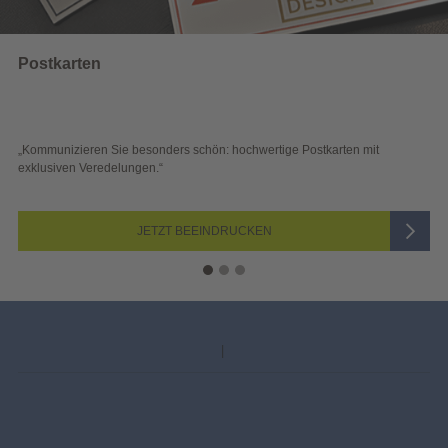
en
Wahlwer
ren Sie besonders schön: hochwertige Postkarten mit
„Sichtbar un
Veredelungen.“
Blick überze
JETZT BEEINDRUCKEN