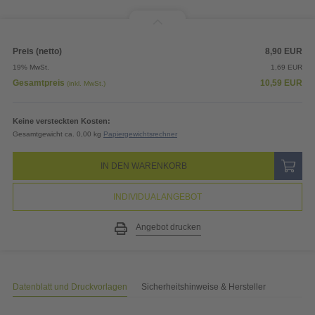
Preis (netto)
8,90
EUR
19% MwSt.
1,69
EUR
Gesamtpreis
10,59
EUR
(inkl. MwSt.)
Keine versteckten Kosten:
Gesamtgewicht ca. 0,00 kg
Papiergewichtsrechner
IN DEN WARENKORB
INDIVIDUALANGEBOT
Angebot drucken
Datenblatt und Druckvorlagen
Sicherheitshinweise & Hersteller