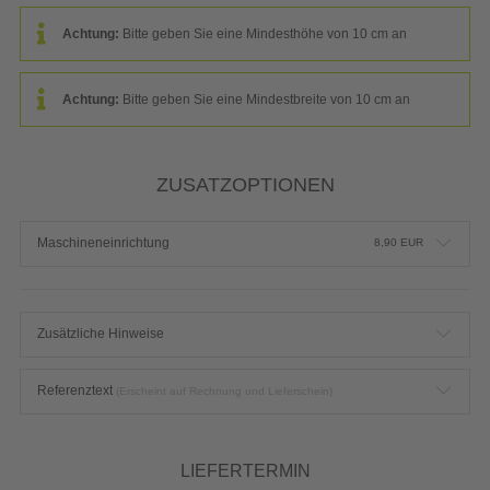
Achtung:
Bitte geben Sie eine Mindesthöhe von 10 cm an
Achtung:
Bitte geben Sie eine Mindestbreite von 10 cm an
ZUSATZOPTIONEN
Maschineneinrichtung
8,90
EUR
Zusätzliche Hinweise
Referenztext
(Erscheint auf Rechnung und Lieferschein)
LIEFERTERMIN