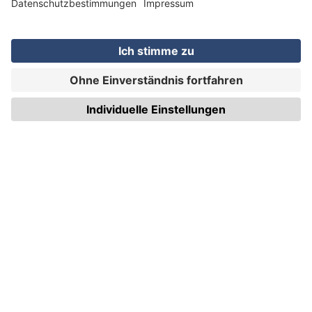
WIRmachenDRUCK GmbH
Illerstraße 15
71522 Backnang
Tel.: +49 (0) 711 995 982 - 20
Fax: +49 (0) 711 995 982 - 21
SOCIAL MEDIA
ZERTIFIZIERUNGEN