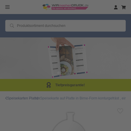
Tiefpreisgarantie!
Speisekarten Platten
Speisekarte auf Platte in Birne-Form konturgefräst , einsei