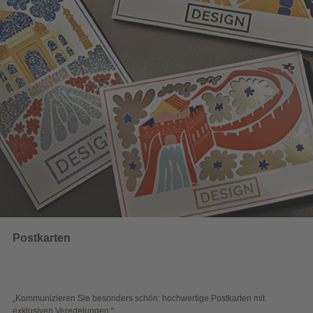
Wahlwerbung
ders schön: hochwertige Postkarten mit
„Sichtbar und wirkungsvol
“
Blick überzeugen.“