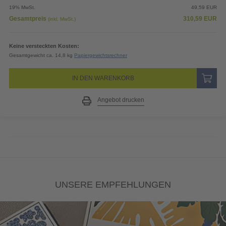
19% MwSt.
49,59
EUR
Gesamtpreis
310,59
EUR
(inkl. MwSt.)
Keine versteckten Kosten:
Gesamtgewicht ca. 14,8 kg
Papiergewichtsrechner
IN DEN WARENKORB
Angebot drucken
UNSERE EMPFEHLUNGEN