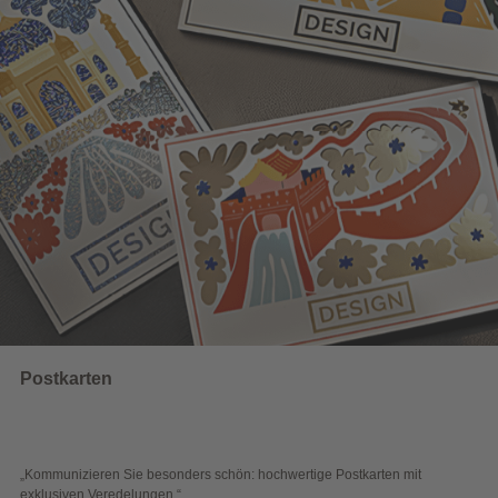
Wahlwerbung
ders schön: hochwertige Postkarten mit
„Sichtbar und wirkungsvol
“
Blick überzeugen.“