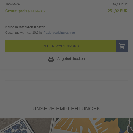
19% MwSt.
40,22
EUR
Gesamtpreis
251,92
EUR
(inkl. MwSt.)
Keine versteckten Kosten:
Gesamtgewicht ca. 10,2 kg
Papiergewichtsrechner
IN DEN WARENKORB
Angebot drucken
UNSERE EMPFEHLUNGEN