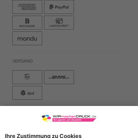
VERSAND
WIRmachenDRUCK GmbH
Illerstraße 15
71522 Backnang