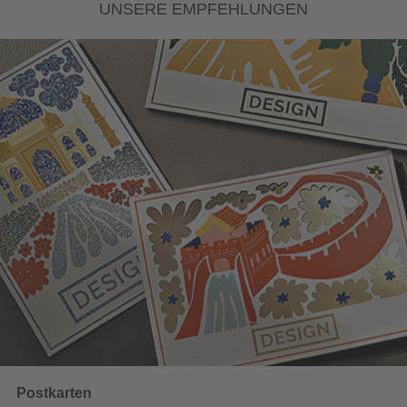
Gesamtpreis
51,06
EUR
(inkl. MwSt.)
Keine versteckten Kosten:
Gesamtgewicht ca. 1,57 kg
Papiergewichtsrechner
IN DEN WARENKORB
Angebot drucken
UNSERE EMPFEHLUNGEN