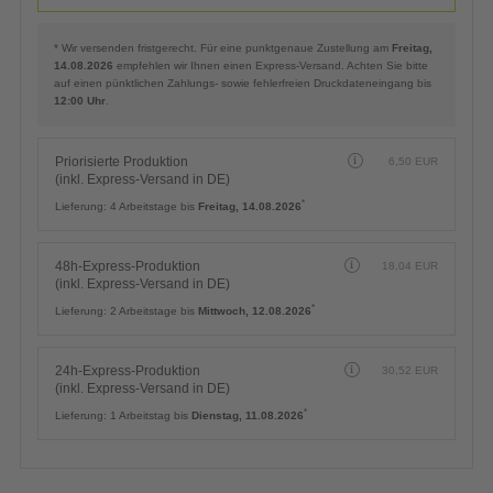
Zusätzliche Hinweise
Referenztext
(Erscheint auf Rechnung und Lieferschein)
LIEFERTERMIN
Planmäßige Produktion
0,00
EUR
(inkl. kostenlosem Versand in DE)
*
Lieferung:
ca. 4 Arbeitstage bis
Freitag, 14.08.2026
Planmäßige Produktion
0,00
EUR
(inkl. kostenlosem Versand in DE)
*
Lieferung:
ca. 4 Arbeitstage bis
Freitag, 14.08.2026
* Wir versenden fristgerecht. Für eine punktgenaue Zustellung am
Freitag,
14.08.2026
empfehlen wir Ihnen einen Express-Versand. Achten Sie bitte
auf einen pünktlichen Zahlungs- sowie fehlerfreien Druckdateneingang bis
12:00 Uhr
.