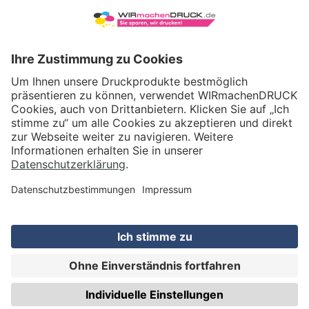
VERSAND
WIRmachenDRUCK GmbH
Illerstraße 15
71522 Backnang
Tel.: +49 (0) 711 995 982 - 20