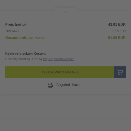
Priorisierte Produktion
6,50
EUR
(inkl. Express-Versand in DE)
*
Lieferung:
4 Arbeitstage bis
Freitag, 14.08.2026
48h-Express-Produktion
18,04
EUR
(inkl. Express-Versand in DE)
*
Lieferung:
2 Arbeitstage bis
Mittwoch, 12.08.2026
24h-Express-Produktion
30,52
EUR
(inkl. Express-Versand in DE)
*
Lieferung:
1 Arbeitstag bis
Dienstag, 11.08.2026
Preis (netto)
42,91
EUR
19% MwSt.
8,15
EUR