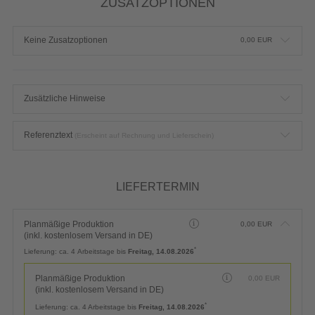
ohne Durchreiche 50 x 75 cm, unbedruckt
Produktdetails einblenden
Typ:
Hochwertige 3mm starke Aluminiumverbundplatte weiß
Auflage:
1 Stück (42,91 Euro netto)
ZUSATZOPTIONEN
Keine Zusatzoptionen
0,00
EUR