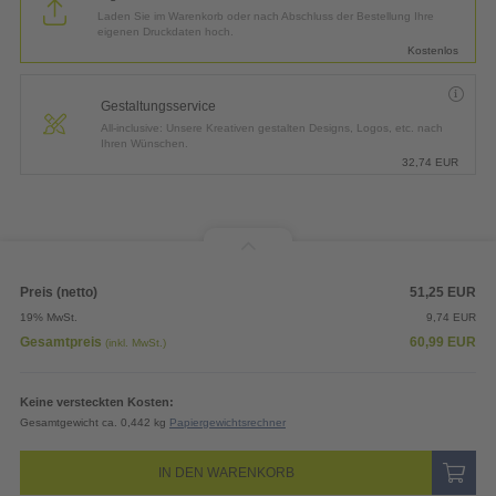
Laden Sie im Warenkorb oder nach Abschluss der Bestellung Ihre
eigenen Druckdaten hoch.
Kostenlos
Gestaltungsservice
All-inclusive: Unsere Kreativen gestalten Designs, Logos, etc. nach
Ihren Wünschen.
32,74
EUR
Preis (netto)
51,25
EUR
19% MwSt.
9,74
EUR
Gesamtpreis
60,99
EUR
(inkl. MwSt.)
Keine versteckten Kosten:
Gesamtgewicht ca. 0,442 kg
Papiergewichtsrechner
IN DEN WARENKORB