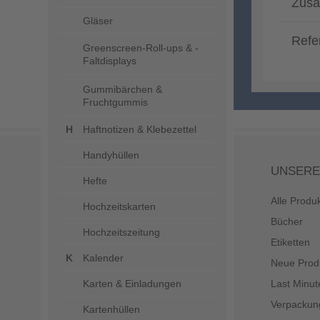
Zusä
Gläser
Refe
Greenscreen-Roll-ups & -
Faltdisplays
Gummibärchen &
Fruchtgummis
Haftnotizen & Klebezettel
Handyhüllen
UNSERE
Hefte
Alle Produ
Hochzeitskarten
Bücher
Hochzeitszeitung
Etiketten
Kalender
Neue Prod
Karten & Einladungen
Last Minut
Verpackun
Kartenhüllen