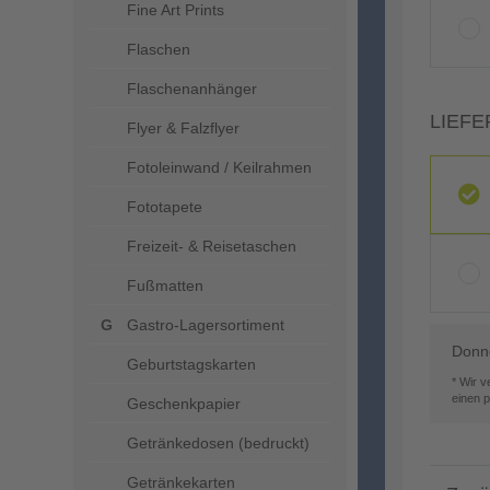
Fine Art Prints
Flaschen
Flaschenanhänger
LIEFE
Flyer & Falzflyer
Fotoleinwand / Keilrahmen
Fototapete
Freizeit- & Reisetaschen
Fußmatten
Gastro-Lagersortiment
Donne
Geburtstagskarten
* Wir 
einen 
Geschenkpapier
Getränkedosen (bedruckt)
Getränkekarten