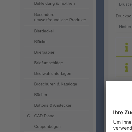
Bekleidung & Textilien
Besonders
Druckpos
umweltfreundliche Produkte
Bierdeckel
Blöcke
Briefpapier
Briefumschläge
Briefwahlunterlagen
Broschüren & Kataloge
Größe
Bücher
Bitte ge
Buttons & Anstecker
CAD Pläne
S
Couponbögen