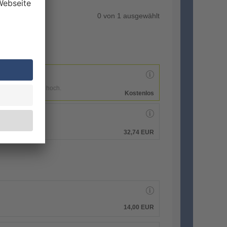
0
von
1
ausgewählt
enen Druckdaten hoch.
Kostenlos
hen.
32,74 EUR
14,00 EUR