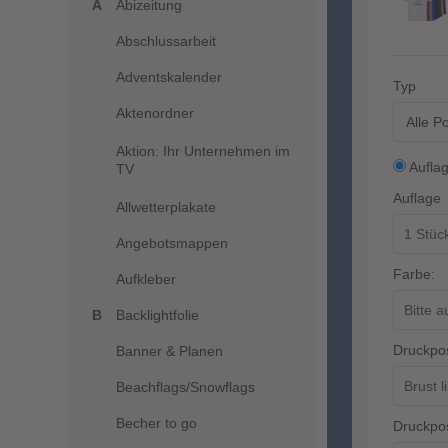
Abizeitung
Abschlussarbeit
Adventskalender
Typ
Aktenordner
Alle P
Aktion: Ihr Unternehmen im
Aufla
TV
Auflage
Allwetterplakate
Angebotsmappen
Farbe:
Aufkleber
Backlightfolie
Druckpos
Banner & Planen
Beachflags/Snowflags
Becher to go
Druckpos