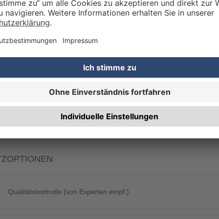
KDATEN
Eigene Druckdaten
Laden Sie im Warenkorb oder nach Abschluss der Bestellung Ihre eig
Gestaltungsservice
Unser Kreativteam gestaltet Druckdaten, Logos etc. nach Ihren Wünsc
TZOPTIONEN
Qualitätskontrolle (von Experten empf.)