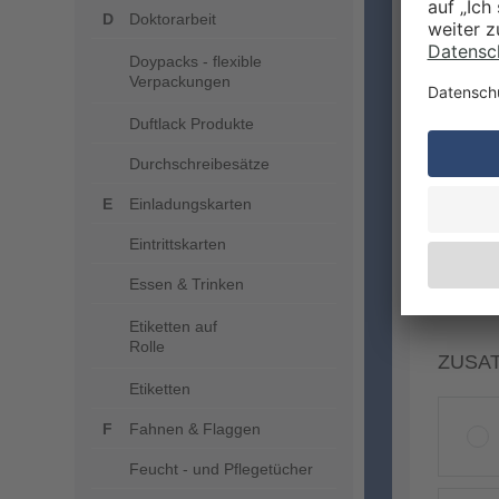
Doktorarbeit
Doypacks - flexible
Verpackungen
DRUC
Duftlack Produkte
Durchschreibesätze
Einladungskarten
Eintrittskarten
Essen & Trinken
Etiketten auf
Rolle
ZUSA
Etiketten
Fahnen & Flaggen
Feucht - und Pflegetücher