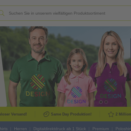
Slide
loser Versand!
Same Day Produktion!
2 Millio
hirts
Herren
Digitaldirektdruck ab 1 Stück
Premium
Poloshir