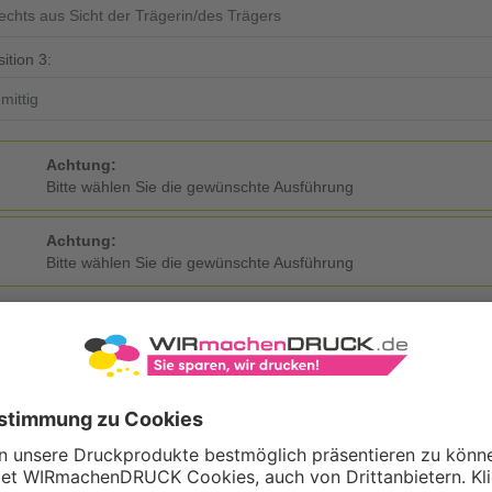
ition 3:
Achtung:
Bitte wählen Sie die gewünschte Ausführung
Achtung:
Bitte wählen Sie die gewünschte Ausführung
nauswahl
ben Sie hier die Menge der gewünschten Ausführungen ein. Die Anzahl
M
L
XL
2XL