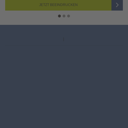
DRUCKEN
JETZT AUSW