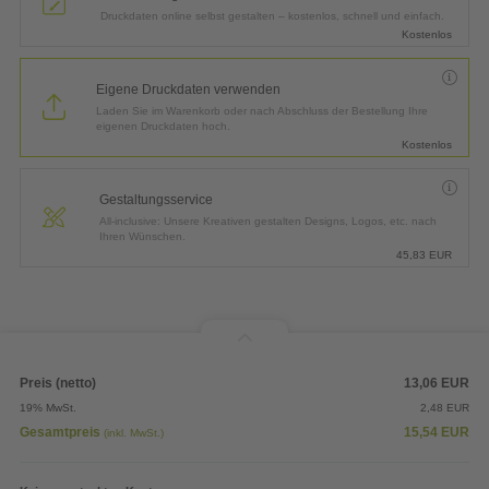
Druckdaten online selbst gestalten – kostenlos, schnell und einfach.
Kostenlos
Eigene Druckdaten verwenden
Laden Sie im Warenkorb oder nach Abschluss der Bestellung Ihre
eigenen Druckdaten hoch.
Kostenlos
Gestaltungsservice
All-inclusive: Unsere Kreativen gestalten Designs, Logos, etc. nach
Ihren Wünschen.
45,83
EUR
Preis (netto)
13,06
EUR
19% MwSt.
2,48
EUR
Gesamtpreis
15,54
EUR
(inkl. MwSt.)