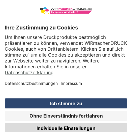
VERSAND
WIRmachenDRUCK GmbH
Illerstraße 15
71522 Backnang
Tel.: +49 (0) 711 995 982 - 20
Fax: +49 (0) 711 995 982 - 21