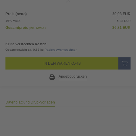
Preis (netto)
30,93
EUR
19% MwSt.
5,88
EUR
Gesamtpreis
36,81
EUR
(inkl. MwSt.)
Keine versteckten Kosten:
Gesamtgewicht ca. 0,85 kg
Papiergewichtsrechner
IN DEN WARENKORB
Angebot drucken
Datenblatt und Druckvorlagen