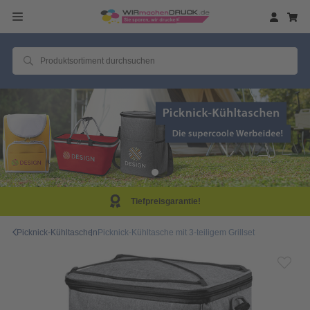
eisgarantie!
Same D
Picknick-Kühltaschen
Picknick-Kühltasche mit 3-teiligem Grillset