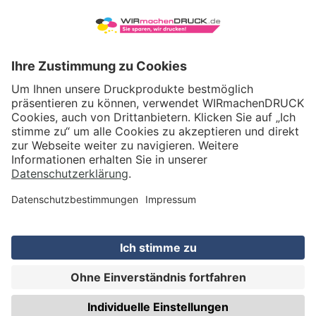
WIRmachenDRUCK GmbH
Illerstraße 15
71522 Backnang
Tel.: +49 (0) 711 995 982 - 20
Fax: +49 (0) 711 995 982 - 21
SOCIAL MEDIA
ZERTIFIZIERUNGEN