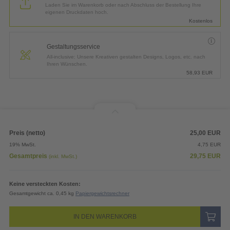
Laden Sie im Warenkorb oder nach Abschluss der Bestellung Ihre
eigenen Druckdaten hoch.
Kostenlos
Gestaltungsservice
All-inclusive: Unsere Kreativen gestalten Designs, Logos, etc. nach
Ihren Wünschen.
58,93
EUR
Preis (netto)
25,00
EUR
19% MwSt.
4,75
EUR
Gesamtpreis
29,75
EUR
(inkl. MwSt.)
Keine versteckten Kosten:
Gesamtgewicht ca. 0,45 kg
Papiergewichtsrechner
IN DEN WARENKORB