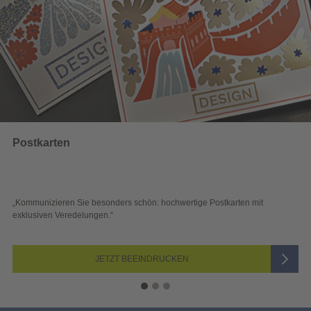
Wahlwerbung
 schön: hochwertige Postkarten mit
„Sichtbar und wirkungsvoll – 
Blick überzeugen.“
 BEEINDRUCKEN
JETZ