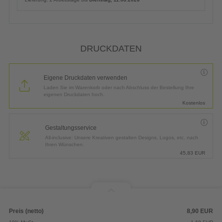
DRUCKDATEN
Eigene Druckdaten verwenden
Laden Sie im Warenkorb oder nach Abschluss der Bestellung Ihre
eigenen Druckdaten hoch.
Kostenlos
Gestaltungsservice
All-inclusive: Unsere Kreativen gestalten Designs, Logos, etc. nach
Ihren Wünschen.
45,83
EUR
Preis (netto)
8,90
EUR