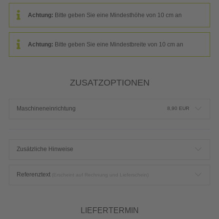
Achtung:
Bitte geben Sie eine Mindesthöhe von 10 cm an
Achtung:
Bitte geben Sie eine Mindestbreite von 10 cm an
ZUSATZOPTIONEN
Maschineneinrichtung
8,90
EUR
Zusätzliche Hinweise
Referenztext
(Erscheint auf Rechnung und Lieferschein)
LIEFERTERMIN