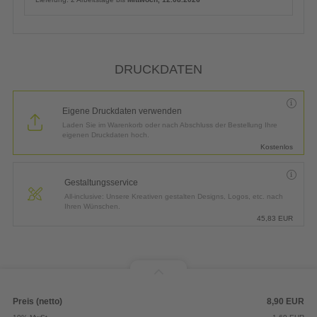
DRUCKDATEN
Eigene Druckdaten verwenden
Laden Sie im Warenkorb oder nach Abschluss der Bestellung Ihre
eigenen Druckdaten hoch.
Kostenlos
Gestaltungsservice
All-inclusive: Unsere Kreativen gestalten Designs, Logos, etc. nach
Ihren Wünschen.
45,83
EUR
Preis (netto)
8,90
EUR