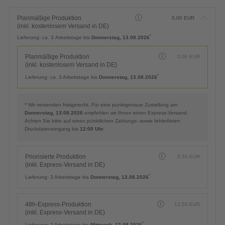
Planmäßige Produktion
0,00
EUR
(inkl. kostenlosem Versand in DE)
*
Lieferung:
ca. 3 Arbeitstage bis
Donnerstag, 13.08.2026
Planmäßige Produktion
0,00
EUR
(inkl. kostenlosem Versand in DE)
*
Lieferung:
ca. 3 Arbeitstage bis
Donnerstag, 13.08.2026
* Wir versenden fristgerecht. Für eine punktgenaue Zustellung am
Donnerstag, 13.08.2026
empfehlen wir Ihnen einen Express-Versand.
Achten Sie bitte auf einen pünktlichen Zahlungs- sowie fehlerfreien
Druckdateneingang bis
12:00 Uhr
.
Priorisierte Produktion
6,50
EUR
(inkl. Express-Versand in DE)
*
Lieferung:
3 Arbeitstage bis
Donnerstag, 13.08.2026
48h-Express-Produktion
13,50
EUR
(inkl. Express-Versand in DE)
*
Lieferung:
2 Arbeitstage bis
Mittwoch, 12.08.2026