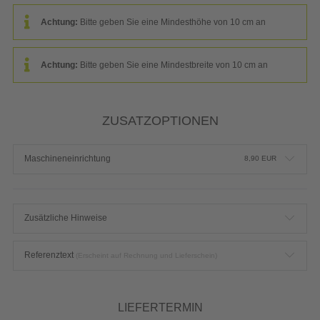
Achtung:
Bitte geben Sie eine Mindesthöhe von 10 cm an
Achtung:
Bitte geben Sie eine Mindestbreite von 10 cm an
ZUSATZOPTIONEN
Maschineneinrichtung
8,90
EUR
Zusätzliche Hinweise
Referenztext
(Erscheint auf Rechnung und Lieferschein)
LIEFERTERMIN