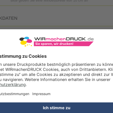
Bitte geben Sie eine Mindestbreite von 10 cm an
KDATEN
Eigene Druckdaten
Laden Sie im Warenkorb oder nach Abschluss der Bestellung Ihre eig
Gestaltungsservice
Unser Kreativteam gestaltet Druckdaten, Logos etc. nach Ihren Wünsc
TZOPTIONEN
Qualitätskontrolle (von Experten empf.)