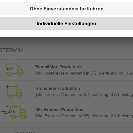
Rechnung zusätzlich per Post
Maschineneinrichtung (automatisch gebucht)
RTERMIN
Planmäßige Produktion
(inkl. kostenlosem Versand in DE) Lieferung:
ca. 3 A
Priorisierte Produktion
(inkl. Express-Versand in DE) Lieferung:
3 Arbeitstag
48h-Express-Produktion
(inkl. Express-Versand in DE) Lieferung:
2 Arbeitstag