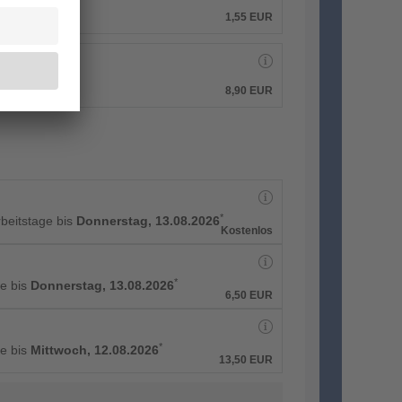
1,55
EUR
8,90
EUR
*
rbeitstage bis
Donnerstag, 13.08.2026
Kostenlos
*
e bis
Donnerstag, 13.08.2026
6,50
EUR
*
e bis
Mittwoch, 12.08.2026
13,50
EUR