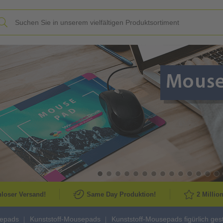
Slide
loser Versand!
Same Day Produktion!
2 Millio
epads
Kunststoff-Mousepads
Kunststoff-Mousepads figürlich ges