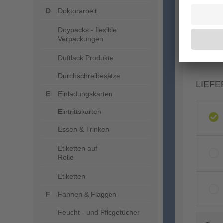
Doktorarbeit
Doypacks - flexible
Verpackungen
Duftlack Produkte
Durchschreibesätze
LIEFE
Einladungskarten
Eintrittskarten
Essen & Trinken
Etiketten auf
Rolle
Etiketten
Fahnen & Flaggen
Feucht - und Pflegetücher