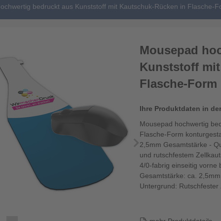
chwertig bedruckt aus Kunststoff mit Kautschuk-Rücken in Flasche-F
Mousepad hoc
Kunststoff mi
Flasche-Form 
Ihre Produktdaten in de
Mousepad hochwertig bedr
Flasche-Form konturgest
2,5mm Gesamtstärke - Qua
und rutschfestem Zellkau
4/0-fabrig einseitig vorne
Gesamtstärke: ca. 2,5mm
Untergrund: Rutschfester Z