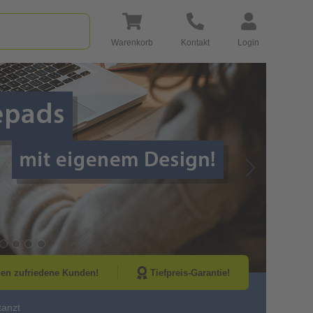
Warenkorb
Kontakt
Login
Go to Next Sli
nen zufriedene Kunden!
Tiefpreis-Garantie!
tanzt