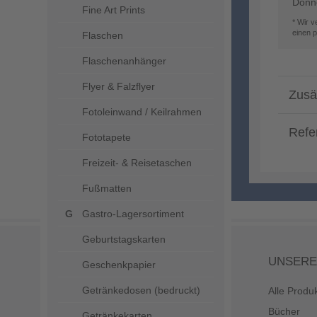
Donne
Fine Art Prints
* Wir 
einen 
Flaschen
Flaschenanhänger
Flyer & Falzflyer
Zusä
Fotoleinwand / Keilrahmen
Refe
Fototapete
Freizeit- & Reisetaschen
Fußmatten
Gastro-Lagersortiment
Geburtstagskarten
UNSERE
Geschenkpapier
Getränkedosen (bedruckt)
Alle Produ
Bücher
Getränkekarten