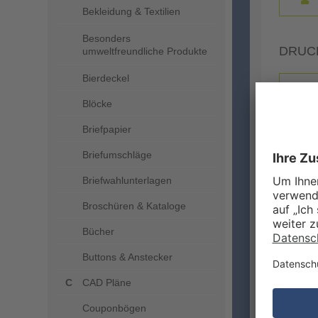
Bekleidung & Textilien
Besonders
DRUC
umweltfreundliche Produkte
Bierdeckel
Blöcke
Briefpapier
Briefumschläge
Briefwahlunterlagen
Broschüren & Kataloge
ZUSA
Bücher
Buttons & Anstecker
CAD Pläne
Couponbögen