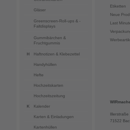
Etiketten
Gläser
Neue Prod
Greenscreen-Roll-ups & -
Last Minut
Faltdisplays
Verpackun
Gummibärchen &
Werbeartik
Fruchtgummis
Haftnotizen & Klebezettel
Handyhüllen
Hefte
Hochzeitskarten
Hochzeitszeitung
WIRmach
Kalender
Illerstraße
Karten & Einladungen
71522 Bac
Kartenhüllen