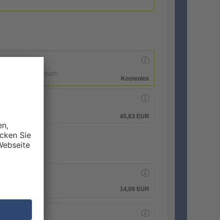
enen Druckdaten hoch.
Kostenlos
hen.
45,83 EUR
14,00
EUR