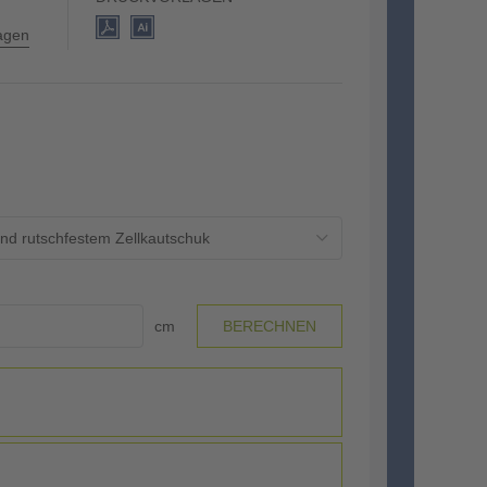
lagen
und rutschfestem Zellkautschuk
cm