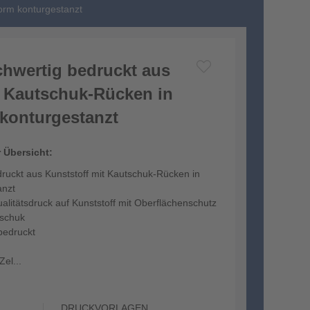
orm konturgestanzt
hwertig bedruckt aus
t Kautschuk-Rücken in
konturgestanzt
r Übersicht:
uckt aus Kunststoff mit Kautschuk-Rücken in
anzt
litätsdruck auf Kunststoff mit Oberflächenschutz
tschuk
 bedruckt
el...
DRUCKVORLAGEN