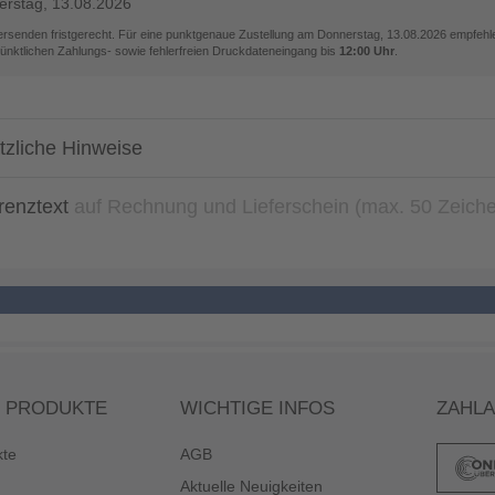
rstag, 13.08.2026
versenden fristgerecht. Für eine punktgenaue Zustellung am
Donnerstag, 13.08.2026
empfehle
pünktlichen Zahlungs- sowie fehlerfreien Druckdateneingang bis
12:00 Uhr
.
tzliche Hinweise
renztext
auf Rechnung und Lieferschein (max. 50 Zeich
 PRODUKTE
WICHTIGE INFOS
ZAHL
kte
AGB
Aktuelle Neuigkeiten