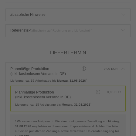
LIEFERTERMIN
Planmäßige Produktion
0,00
EUR
(inkl. kostenlosem Versand in DE)
*
Lieferung:
ca. 15 Arbeitstage bis
Montag, 31.08.2026
Planmäßige Produktion
0,00
EUR
(inkl. kostenlosem Versand in DE)
*
Lieferung:
ca. 15 Arbeitstage bis
Montag, 31.08.2026
* Wir versenden fristgerecht. Für eine punktgenaue Zustellung am
Montag,
31.08.2026
empfehlen wir Ihnen einen Express-Versand. Achten Sie bitte
auf einen pünktlichen Zahlungs- sowie fehlerfreien Druckdateneingang bis
12:00 Uhr
.
Priorisierte Produktion
6,50
EUR
(inkl. Express-Versand in DE)
*
Lieferung:
15 Arbeitstage bis
Montag, 31.08.2026