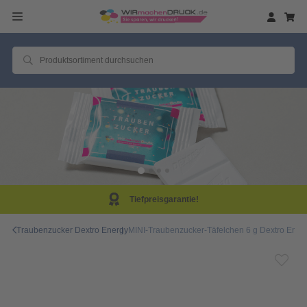
ntie!
Same Day Prod
Traubenzucker Dextro Energy
MINI-Traubenzucker-Täfelchen 6 g Dextro Energy,