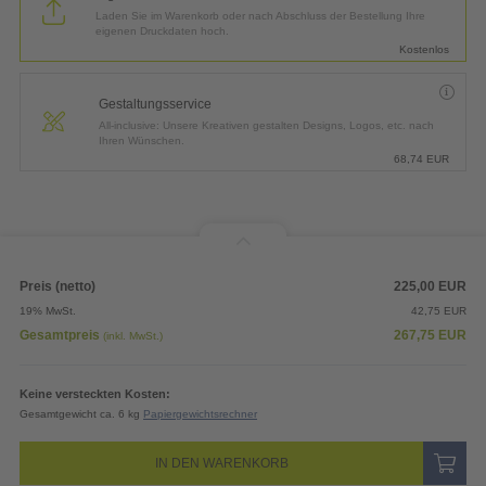
All-inclusive: Unsere Kreativen gestalten Designs, Logos, etc. nach
Ihren Wünschen.
68,74
EUR
Preis (netto)
225,00
EUR
19% MwSt.
42,75
EUR
Gesamtpreis
267,75
EUR
(inkl. MwSt.)
Keine versteckten Kosten:
Gesamtgewicht ca. 6 kg
Papiergewichtsrechner
IN DEN WARENKORB
Angebot drucken
Datenblatt und Druckvorlagen