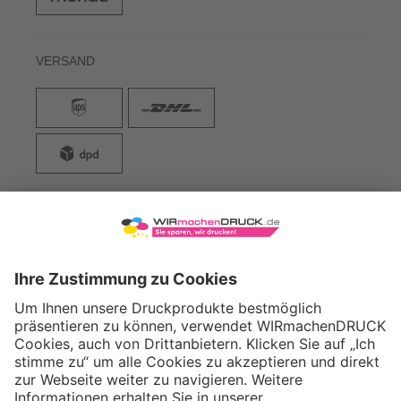
WIRmachenDRUCK GmbH
Illerstraße 15
71522 Backnang
Tel.: +49 (0) 711 995 982 - 20
Fax: +49 (0) 711 995 982 - 21
SOCIAL MEDIA
ZERTIFIZIERUNGEN