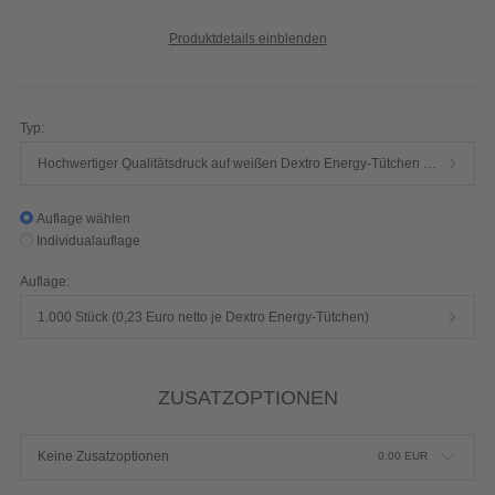
Typ:
Hochwertiger Qualitätsdruck auf weißen Dextro Energy-Tütchen mit Ihrem Motiv
Auflage wählen
Individualauflage
Auflage:
1.000 Stück (0,23 Euro netto je Dextro Energy-Tütchen)
ZUSATZOPTIONEN
Keine Zusatzoptionen
0,00
EUR
Zusätzliche Hinweise
Referenztext
(Erscheint auf Rechnung und Lieferschein)