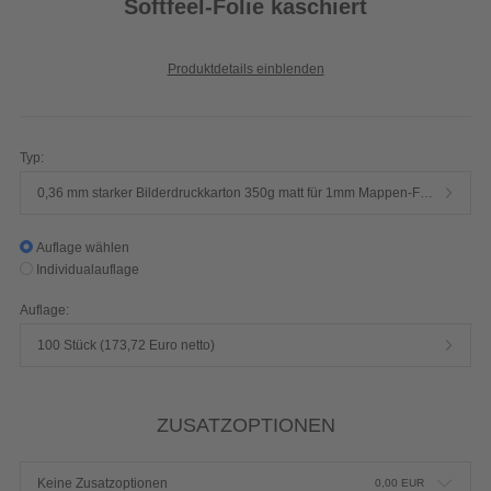
Softfeel-Folie kaschiert
Produktdetails einblenden
Typ:
0,36 mm starker Bilderdruckkarton 350g matt für 1mm Mappen-Füllhöhe (zertifiziert mit FSC-Siegel), mittlere Steifigkeit
Auflage wählen
Individualauflage
Auflage:
100 Stück (173,72 Euro netto)
ZUSATZOPTIONEN
Keine Zusatzoptionen
0,00
EUR