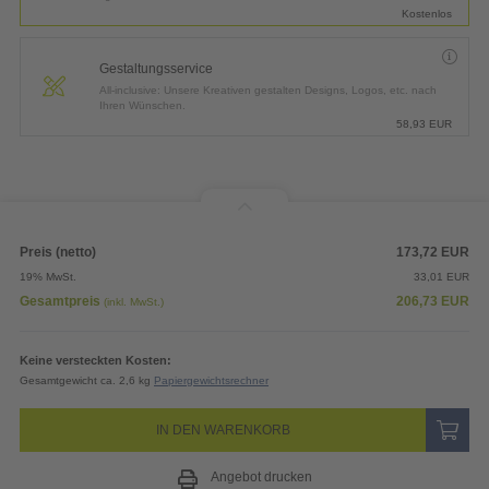
Kostenlos
Gestaltungsservice
All-inclusive: Unsere Kreativen gestalten Designs, Logos, etc. nach
Ihren Wünschen.
58,93
EUR
Preis (netto)
173,72
EUR
19% MwSt.
33,01
EUR
Gesamtpreis
206,73
EUR
(inkl. MwSt.)
Keine versteckten Kosten:
Gesamtgewicht ca. 2,6 kg
Papiergewichtsrechner
IN DEN WARENKORB
Angebot drucken