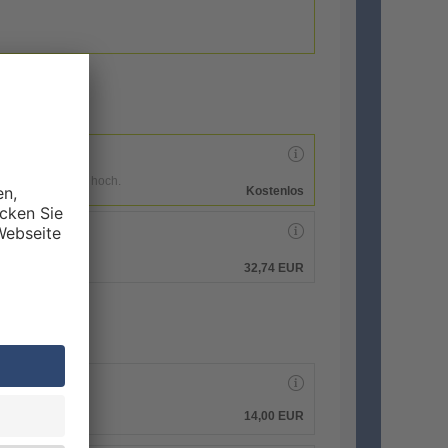
enen Druckdaten hoch.
Kostenlos
hen.
32,74 EUR
14,00 EUR