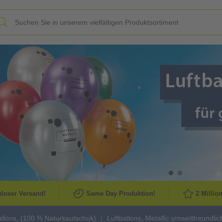
Slide
loser Versand!
Same Day Produktion!
2 Millio
allons, (100 % Naturkautschuk)
Luftballons, Metallic umweltfreundlic