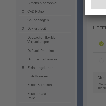
Buttons & Anstecker
CAD Pläne
Couponbögen
LIEFE
Doktorarbeit
Doypacks - flexible
Verpackungen
Duftlack Produkte
Durchschreibesätze
Einladungskarten
Eintrittskarten
Diens
Essen & Trinken
* Wir 
pünktl
Etiketten auf
Rolle