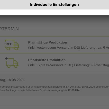
Rechnung zusätzlich per Post
RTERMIN
Planmäßige Produktion
(inkl. kostenlosem Versand in DE) Lieferung:
ca. 6 A
Priorisierte Produktion
(inkl. Express-Versand in DE) Lieferung:
6 Arbeitsta
tag, 18.08.2026
versenden fristgerecht. Für eine punktgenaue Zustellung am
Dienstag, 18.08.2026
empfehlen w
ichen Zahlungs- sowie fehlerfreien Druckdateneingang bis
12:00 Uhr
.