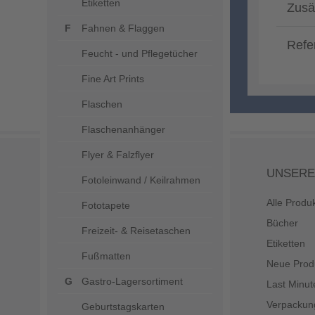
Etiketten
Zusä
Fahnen & Flaggen
Refe
Feucht - und Pflegetücher
Fine Art Prints
Flaschen
Flaschenanhänger
Flyer & Falzflyer
UNSERE
Fotoleinwand / Keilrahmen
Alle Produ
Fototapete
Bücher
Freizeit- & Reisetaschen
Etiketten
Fußmatten
Neue Prod
Gastro-Lagersortiment
Last Minut
Verpackun
Geburtstagskarten