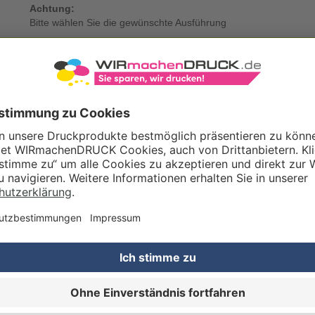
Achtung:
Bitte wählen Sie die gewünschte Ausführung
KDATEN
Eigene Druckdaten
Laden Sie im Warenkorb oder nach Abschluss der Bestellung Ihre eig
Gestaltungsservice
Unser Kreativteam gestaltet Druckdaten, Logos etc. nach Ihren Wünsc
TZOPTIONEN
Qualitätskontrolle (von Experten empf.)