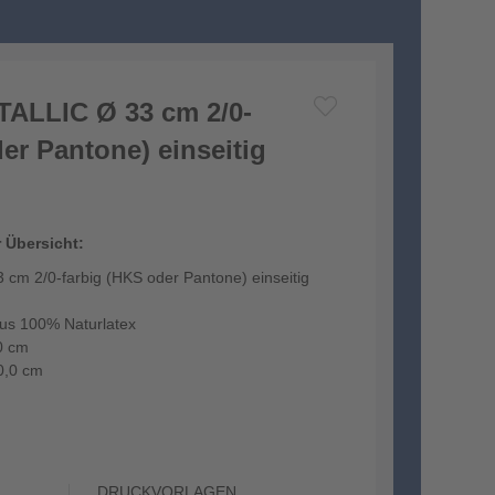
TALLIC Ø 33 cm 2/0-
er Pantone) einseitig
r Übersicht:
 cm 2/0-farbig (HKS oder Pantone) einseitig
aus 100% Naturlatex
0 cm
0,0 cm
umgeeignet und ist nach dem Befüllen...
DRUCKVORLAGEN