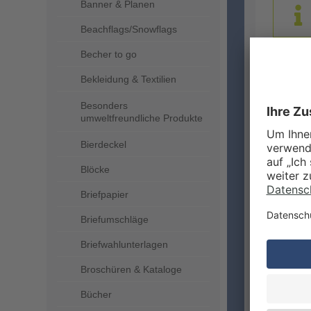
Banner & Planen
Beachflags/Snowflags
Becher to go
DRUC
Bekleidung & Textilien
Besonders
umweltfreundliche Produkte
Bierdeckel
Blöcke
Briefpapier
Briefumschläge
ZUSA
Briefwahlunterlagen
Broschüren & Kataloge
Bücher