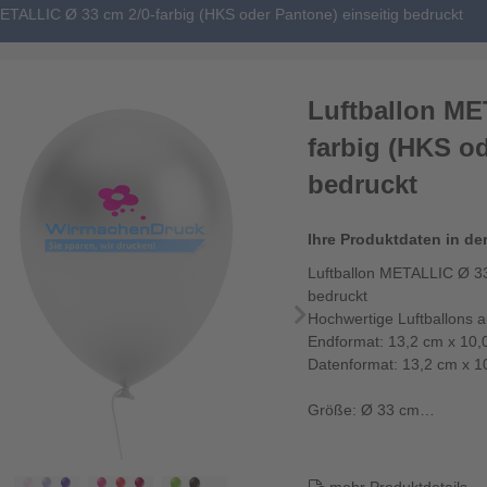
METALLIC Ø 33 cm 2/0-farbig (HKS oder Pantone) einseitig bedruckt
Luftballon ME
farbig (HKS od
bedruckt
Ihre Produktdaten in de
Luftballon METALLIC Ø 33
bedruckt
Hochwertige Luftballons 
Endformat: 13,2 cm x 10,
Datenformat: 13,2 cm x 1
Größe: Ø 33 cm
Füllmenge: 15 L
Dieser Luftballon ist heli