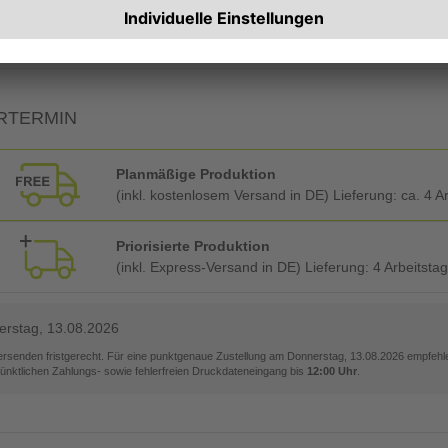
Rechnung zusätzlich per Post
RTERMIN
Planmäßige Produktion
(inkl. kostenlosem Versand in DE) Lieferung:
ca. 4 A
Priorisierte Produktion
(inkl. Express-Versand in DE) Lieferung:
4 Arbeitsta
rstag, 13.08.2026
versenden fristgerecht. Für eine punktgenaue Zustellung am
Donnerstag, 13.08.2026
empfehle
pünktlichen Zahlungs- sowie fehlerfreien Druckdateneingang bis
12:00 Uhr
.