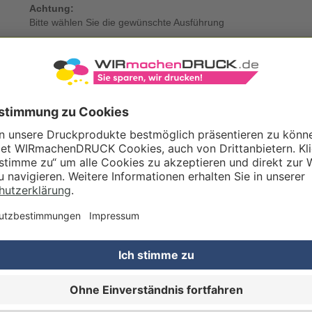
Achtung:
Bitte wählen Sie die gewünschte Ausführung
KDATEN
Eigene Druckdaten
Laden Sie im Warenkorb oder nach Abschluss der Bestellung Ihre eig
Gestaltungsservice
Unser Kreativteam gestaltet Druckdaten, Logos etc. nach Ihren Wünsc
TZOPTIONEN
Qualitätskontrolle (von Experten empf.)