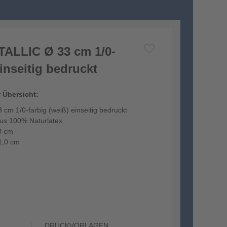
TALLIC Ø 33 cm 1/0-
einseitig bedruckt
r Übersicht:
cm 1/0-farbig (weiß) einseitig bedruckt
aus 100% Naturlatex
0 cm
1,0 cm
umgeeignet und ist nach dem Befüllen ca. 5-6 Stu...
DRUCKVORLAGEN