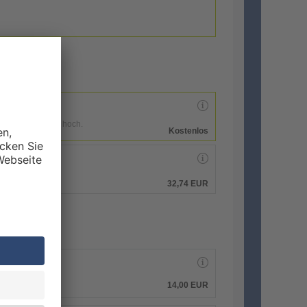
enen Druckdaten hoch.
Kostenlos
hen.
32,74 EUR
14,00 EUR