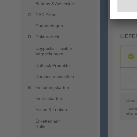
Buttons & Anstecker
CAD Pläne
Couponbögen
LIEFE
Doktorarbeit
Doypacks - flexible
Verpackungen
Duftlack Produkte
Durchschreibesätze
Einladungskarten
Eintrittskarten
Donne
Essen & Trinken
* Wir 
einen 
Etiketten auf
Rolle