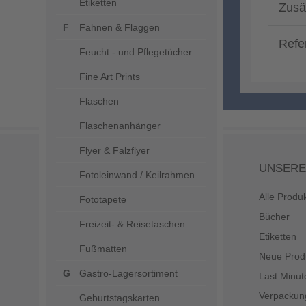
Etiketten
Zusä
Fahnen & Flaggen
Refe
Feucht - und Pflegetücher
Fine Art Prints
Flaschen
Flaschenanhänger
Flyer & Falzflyer
UNSERE
Fotoleinwand / Keilrahmen
Alle Produ
Fototapete
Bücher
Freizeit- & Reisetaschen
Etiketten
Fußmatten
Neue Prod
Gastro-Lagersortiment
Last Minut
Verpackun
Geburtstagskarten