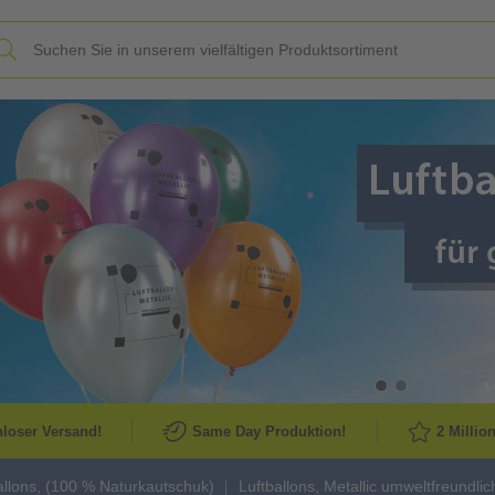
Slide
loser Versand!
Same Day Produktion!
2 Millio
allons, (100 % Naturkautschuk)
Luftballons, Metallic umweltfreundlic