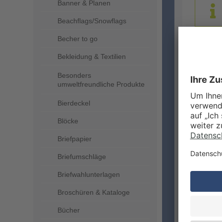
Banner & Planen
Beachflags/Snowflags
Becher to go
DRUC
Bekleidung & Textilien
Besonders
umweltfreundliche Produkte
Bierdeckel
Blöcke
Briefpapier
Briefumschläge
ZUSA
Briefwahlunterlagen
Broschüren & Kataloge
Bücher