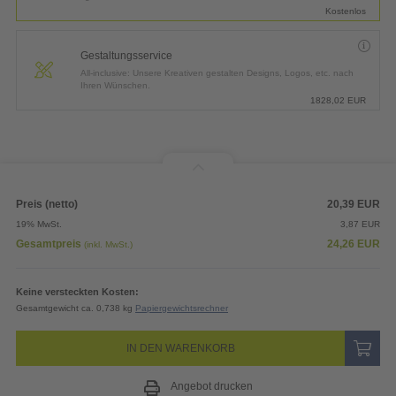
Kostenlos
Gestaltungsservice
All-inclusive: Unsere Kreativen gestalten Designs, Logos, etc. nach
Ihren Wünschen.
1828,02
EUR
Preis (netto)
20,39
EUR
19% MwSt.
3,87
EUR
Gesamtpreis
24,26
EUR
(inkl. MwSt.)
Keine versteckten Kosten:
Gesamtgewicht ca. 0,738 kg
Papiergewichtsrechner
IN DEN WARENKORB
Angebot drucken