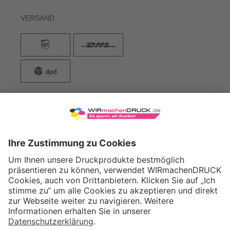
VERSAND
WIRmachenDRUCK GmbH
Illerstraße 15
71522 Backnang
Tel.: +49 (0) 711 995 982 - 20
Fax: +49 (0) 711 995 982 - 21
SOCIAL MEDIA