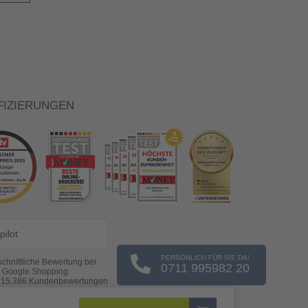
FIZIERUNGEN
pilot
PERSÖNLICH FÜR SIE DA!
chnittliche Bewertung bei
0711 995982 20
Google Shopping:
s
15.386
Kundenbewertungen
(Stand: 08.08.2026)