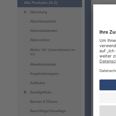
Alle Produkte (A-Z)
Abizeitung
Abschlussarbeit
ZUSA
Adventskalender
Aktenordner
Aktion: Ihr Unternehmen im
TV
Allwetterplakate
Angebotsmappen
Aufkleber
VERA
Backlightfolie
Banner & Planen
Beachflags/Snowflags