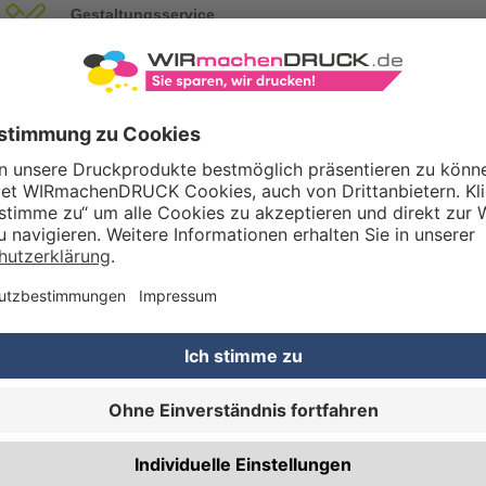
Gestaltungsservice
Unser Kreativteam gestaltet Druckdaten, Logos etc. nach Ihren Wünsc
TZOPTIONEN
Qualitätskontrolle (von Experten empf.)
Rechnung zusätzlich per Post
RBEITUNG & VEREDELUNG
Abheftlochung (2 Loch)