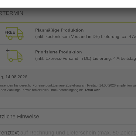
RTERMIN
Planmäßige Produktion
(inkl. kostenlosem Versand in DE) Lieferung:
ca. 4 A
Priorisierte Produktion
(inkl. Express-Versand in DE) Lieferung:
4 Arbeitsta
ag, 14.08.2026
versenden fristgerecht. Für eine punktgenaue Zustellung am
Freitag, 14.08.2026
empfehlen wir
ichen Zahlungs- sowie fehlerfreien Druckdateneingang bis
12:00 Uhr
.
tzliche Hinweise
renztext
auf Rechnung und Lieferschein (max. 50 Zeich