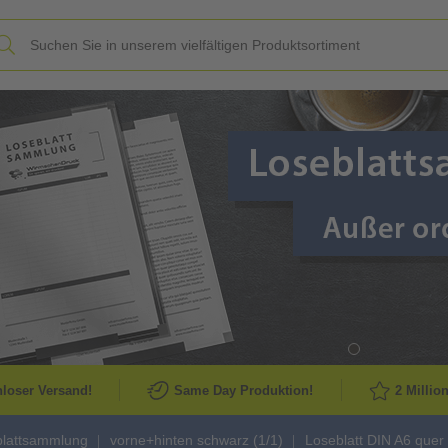
Slide
loser Versand!
Same Day Produktion!
2 Millio
blattsammlung
vorne+hinten schwarz (1/1)
Loseblatt DIN A6 quer 