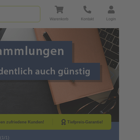
Warenkorb
Kontakt
Login
Go to Next Sli
nen zufriedene Kunden!
Tiefpreis-Garantie!
(1/1)