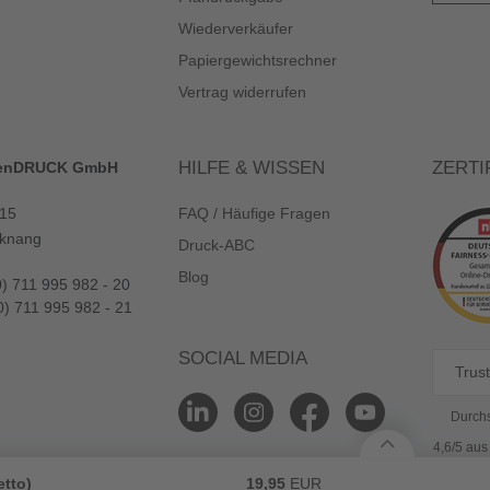
Wiederverkäufer
Papiergewichtsrechner
Vertrag widerrufen
HILFE & WISSEN
ZERTI
enDRUCK GmbH
 15
FAQ / Häufige Fragen
knang
Druck-ABC
Blog
0) 711 995 982 - 20
0) 711 995 982 - 21
SOCIAL MEDIA
Trust
Durchs
4,6/5 au
etto)
19,95
EUR