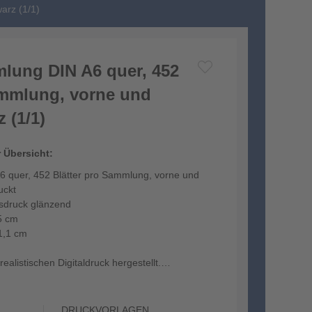
arz (1/1)
lung DIN A6 quer, 452
ammlung, vorne und
 (1/1)
r Übersicht:
 quer, 452 Blätter pro Sammlung, vorne und
uckt
tsdruck glänzend
5 cm
1,1 cm
ealistischen Digitaldruck hergestellt.
DRUCKVORLAGEN