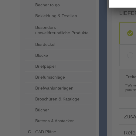
Becher to go
LIEFE
Bekleidung & Textilien
Besonders
umweltfreundliche Produkte
Bierdeckel
Blöcke
Briefpapier
Freit
Briefumschläge
* Wir 
Briefwahlunterlagen
pünktl
Broschüren & Kataloge
Bücher
Zusä
Buttons & Anstecker
CAD Pläne
Refe