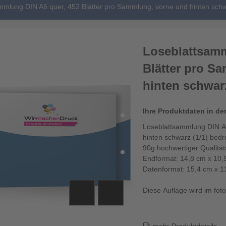
mmlung DIN A6 quer, 452 Blätter pro Sammlung, vorne und hinten schw
Loseblattsamm
Blätter pro S
hinten schwarz
Ihre Produktdaten in de
Loseblattsammlung DIN A6
hinten schwarz (1/1) bedr
90g hochwertiger Qualitä
Endformat: 14,8 cm x 10,
Datenformat: 15,4 cm x 1
Diese Auflage wird im fotor
Die Loseblattsamm...