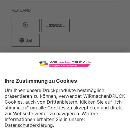
VERSAND
WIRmachenDRUCK GmbH
Illerstraße 15
71522 Backnang
Tel.: +49 (0) 711 995 982 - 20
Fax: +49 (0) 711 995 982 - 21
SOCIAL MEDIA