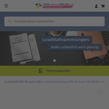
Tiefpreisgarantie!
Loseblatt DIN A6 quer (1/1)
Loseblattsammlung DIN A6 quer, 436 Blätter pro S