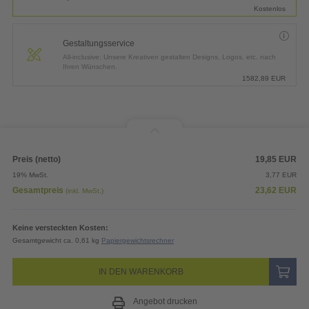
Kostenlos
Gestaltungsservice
All-inclusive: Unsere Kreativen gestalten Designs, Logos, etc. nach
Ihren Wünschen.
1582,89
EUR
Preis (netto)
19,85
EUR
19% MwSt.
3,77
EUR
Gesamtpreis
23,62
EUR
(inkl. MwSt.)
Keine versteckten Kosten:
Gesamtgewicht ca. 0,61 kg
Papiergewichtsrechner
IN DEN WARENKORB
Angebot drucken