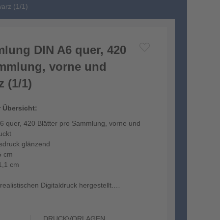
arz (1/1)
lung DIN A6 quer, 420
ammlung, vorne und
 (1/1)
r Übersicht:
 quer, 420 Blätter pro Sammlung, vorne und
uckt
tsdruck glänzend
5 cm
1,1 cm
ealistischen Digitaldruck hergestellt.
DRUCKVORLAGEN