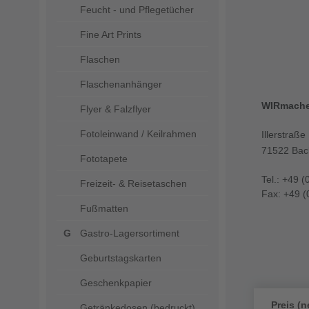
Feucht - und Pflegetücher
Fine Art Prints
Flaschen
Flaschenanhänger
WIRmach
Flyer & Falzflyer
Fotoleinwand / Keilrahmen
Illerstraße
71522 Bac
Fototapete
Tel.: +49 (
Freizeit- & Reisetaschen
Fax: +49 (
Fußmatten
Gastro-Lagersortiment
Geburtstagskarten
Geschenkpapier
Preis (n
Getränkedosen (bedruckt)