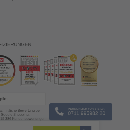
FIZIERUNGEN
pilot
PERSÖNLICH FÜR SIE DA!
chnittliche Bewertung bei
0711 995982 20
Google Shopping:
s
15.386
Kundenbewertungen
(Stand: 08.08.2026)