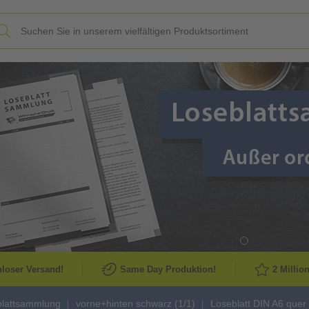
Slide
loser Versand!
Same Day Produktion!
2 Millio
blattsammlung
vorne+hinten schwarz (1/1)
Loseblatt DIN A6 quer 