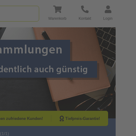
Warenkorb
Kontakt
Login
Go to Next Sli
nen zufriedene Kunden!
Tiefpreis-Garantie!
(1/1)