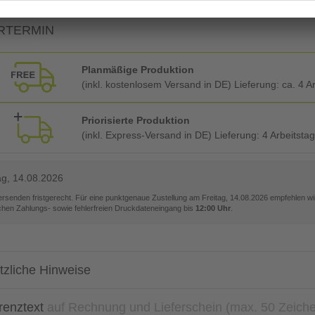
RTERMIN
Planmäßige Produktion
(inkl. kostenlosem Versand in DE) Lieferung:
ca. 4 A
Priorisierte Produktion
(inkl. Express-Versand in DE) Lieferung:
4 Arbeitsta
ag, 14.08.2026
versenden fristgerecht. Für eine punktgenaue Zustellung am
Freitag, 14.08.2026
empfehlen wir
ichen Zahlungs- sowie fehlerfreien Druckdateneingang bis
12:00 Uhr
.
tzliche Hinweise
renztext
auf Rechnung und Lieferschein (max. 50 Zeich