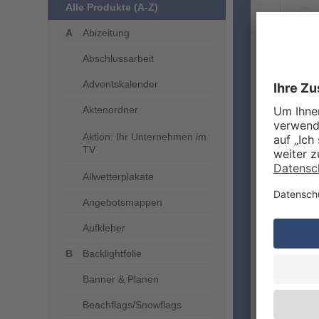
Alle Produkte (A-Z)
Abizeitung
Abschlussarbeit
ZUSA
Adventskalender
Aktenordner
Aktion: Ihr Unternehmen im
TV
Allwetterplakate
Angebotsmappen
Aufkleber
VERA
Backlightfolie
Banner & Planen
Beachflags/Snowflags