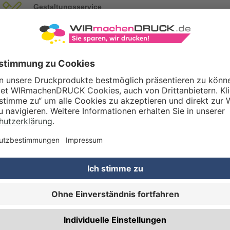
Gestaltungsservice
Unser Kreativteam gestaltet Druckdaten, Logos etc. nach Ihren Wünsc
TZOPTIONEN
Qualitätskontrolle (von Experten empf.)
Rechnung zusätzlich per Post
RBEITUNG & VEREDELUNG
Abheftlochung (2 Loch)