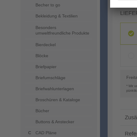
Becher to go
LIEFE
Bekleidung & Textilien
Besonders
umweltfreundliche Produkte
Bierdeckel
Blöcke
Briefpapier
Freit
Briefumschläge
* Wir 
Briefwahlunterlagen
pünktl
Broschüren & Kataloge
Bücher
Zusä
Buttons & Anstecker
CAD Pläne
Refe