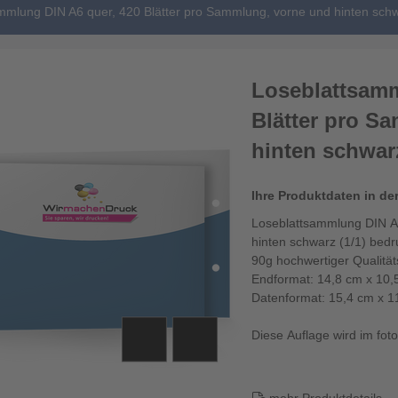
mmlung DIN A6 quer, 420 Blätter pro Sammlung, vorne und hinten schw
Loseblattsamm
Blätter pro S
hinten schwarz
Ihre Produktdaten in de
Loseblattsammlung DIN A6
hinten schwarz (1/1) bedr
90g hochwertiger Qualitä
Endformat: 14,8 cm x 10,
Datenformat: 15,4 cm x 1
Diese Auflage wird im fotor
Die Loseblattsamm...