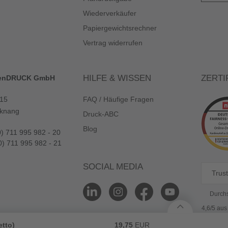
Wiederverkäufer
Papiergewichtsrechner
Vertrag widerrufen
HILFE & WISSEN
ZERTI
enDRUCK GmbH
 15
FAQ / Häufige Fragen
knang
Druck-ABC
Blog
0) 711 995 982 - 20
0) 711 995 982 - 21
SOCIAL MEDIA
Trust
Durchs
4,6/5 au
etto)
19,75
EUR