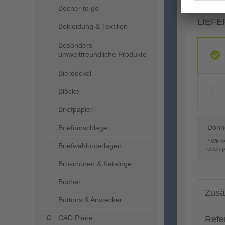
Becher to go
LIEFE
Bekleidung & Textilien
Besonders
umweltfreundliche Produkte
Bierdeckel
Blöcke
Briefpapier
Donne
Briefumschläge
* Wir 
Briefwahlunterlagen
einen 
Broschüren & Kataloge
Bücher
Zusä
Buttons & Anstecker
CAD Pläne
Refe