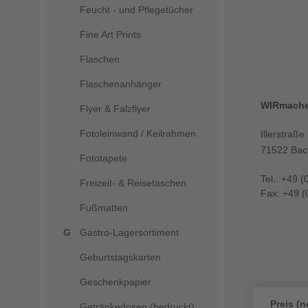
Feucht - und Pflegetücher
Fine Art Prints
Flaschen
Flaschenanhänger
WIRmach
Flyer & Falzflyer
Fotoleinwand / Keilrahmen
Illerstraße
71522 Bac
Fototapete
Tel.: +49 (
Freizeit- & Reisetaschen
Fax: +49 (
Fußmatten
Gastro-Lagersortiment
Geburtstagskarten
Geschenkpapier
Preis (n
Getränkedosen (bedruckt)