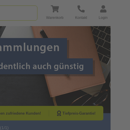
Warenkorb
Kontakt
Login
Go to Next Sli
nen zufriedene Kunden!
Tiefpreis-Garantie!
(1/1)