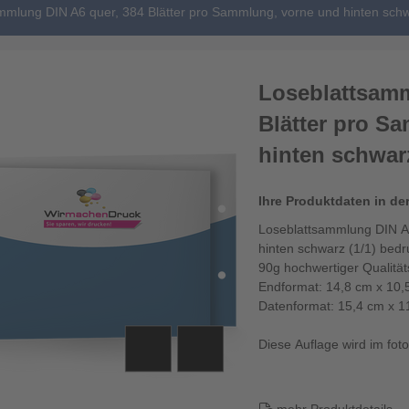
mmlung DIN A6 quer, 384 Blätter pro Sammlung, vorne und hinten schw
Loseblattsamm
Blätter pro S
hinten schwarz
Ihre Produktdaten in de
Loseblattsammlung DIN A6
hinten schwarz (1/1) bedr
90g hochwertiger Qualitä
Endformat: 14,8 cm x 10,
Datenformat: 15,4 cm x 1
Diese Auflage wird im fotor
Die Loseblattsamm...