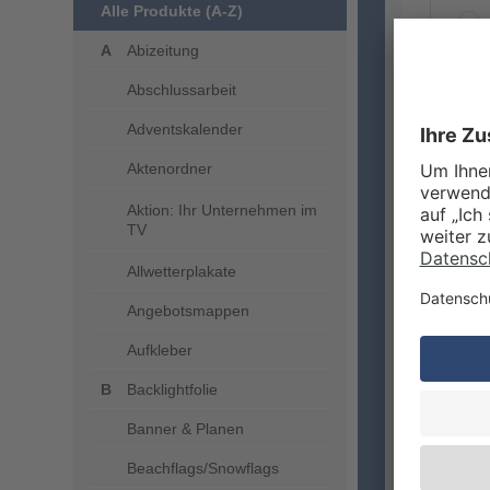
Alle Produkte (A-Z)
Abizeitung
Abschlussarbeit
ZUSA
Adventskalender
Aktenordner
Aktion: Ihr Unternehmen im
TV
Allwetterplakate
Angebotsmappen
Aufkleber
VERA
Backlightfolie
Banner & Planen
Beachflags/Snowflags