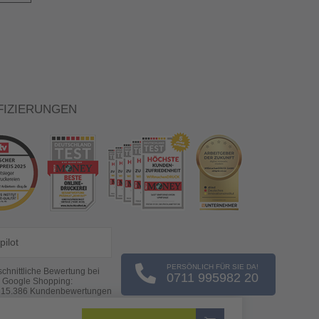
FIZIERUNGEN
pilot
PERSÖNLICH FÜR SIE DA!
chnittliche Bewertung bei
0711 995982 20
Google Shopping:
s
15.386
Kundenbewertungen
(Stand: 07.08.2026)