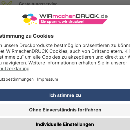
Gestaltungsservice
Unser Kreativteam gestaltet Druckdaten, Logos etc. nach Ihren Wünsc
TZOPTIONEN
Qualitätskontrolle (von Experten empf.)
Rechnung zusätzlich per Post
RBEITUNG & VEREDELUNG
Abheftlochung (2 Loch)