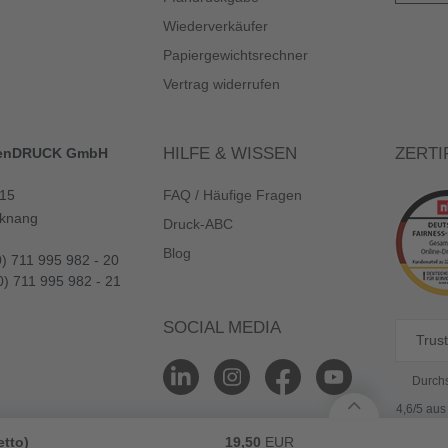
Wiederverkäufer
Papiergewichtsrechner
Vertrag widerrufen
HILFE & WISSEN
ZERTI
enDRUCK GmbH
 15
FAQ / Häufige Fragen
knang
Druck-ABC
Blog
0) 711 995 982 - 20
0) 711 995 982 - 21
SOCIAL MEDIA
Trust
Durchs
4,6/5 au
etto)
19,50
EUR