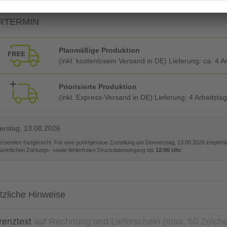
RTERMIN
Planmäßige Produktion
(inkl. kostenlosem Versand in DE) Lieferung:
ca. 4 A
Priorisierte Produktion
(inkl. Express-Versand in DE) Lieferung:
4 Arbeitsta
rstag, 13.08.2026
versenden fristgerecht. Für eine punktgenaue Zustellung am
Donnerstag, 13.08.2026
empfehle
pünktlichen Zahlungs- sowie fehlerfreien Druckdateneingang bis
12:00 Uhr
.
tzliche Hinweise
renztext
auf Rechnung und Lieferschein (max. 50 Zeich