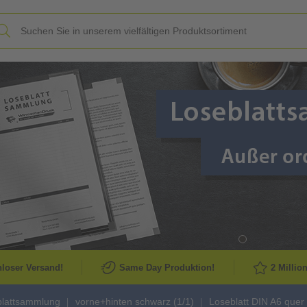
Slide
loser Versand!
Same Day Produktion!
2 Millio
blattsammlung
vorne+hinten schwarz (1/1)
Loseblatt DIN A6 quer 