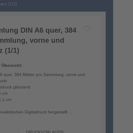
arz (1/1)
lung DIN A6 quer, 384
ammlung, vorne und
 (1/1)
r Übersicht:
 quer, 384 Blätter pro Sammlung, vorne und
uckt
tsdruck glänzend
5 cm
1,1 cm
ealistischen Digitaldruck hergestellt.
DRUCKVORLAGEN