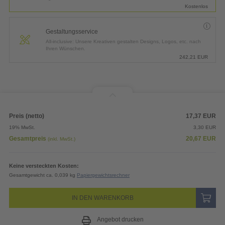
Kostenlos
Gestaltungsservice
All-inclusive: Unsere Kreativen gestalten Designs, Logos, etc. nach
Ihren Wünschen.
242,21
EUR
Preis (netto)
17,37
EUR
19% MwSt.
3,30
EUR
Gesamtpreis
20,67
EUR
(inkl. MwSt.)
Keine versteckten Kosten:
Gesamtgewicht ca. 0,039 kg
Papiergewichtsrechner
IN DEN WARENKORB
Angebot drucken