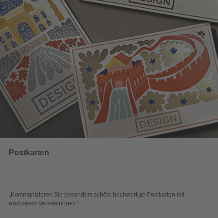
Wahlwerbung
sonders schön: hochwertige Postkarten mit
„Sichtbar und wirkungs
en.“
Blick überzeugen.“