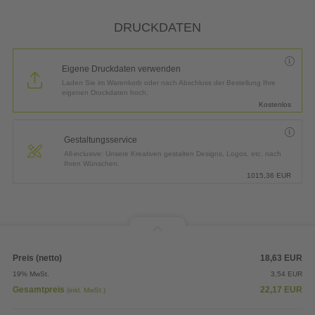
DRUCKDATEN
Eigene Druckdaten verwenden
Laden Sie im Warenkorb oder nach Abschluss der Bestellung Ihre
eigenen Druckdaten hoch.
Kostenlos
Gestaltungsservice
All-inclusive: Unsere Kreativen gestalten Designs, Logos, etc. nach
Ihren Wünschen.
1015,36
EUR
Preis (netto)
18,63
EUR
19% MwSt.
3,54
EUR
Gesamtpreis
22,17
EUR
(inkl. MwSt.)