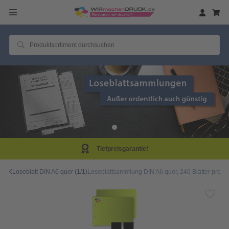
Tiefpreisgarantie!
Loseblatt DIN A6 quer (1/1)
Loseblattsammlung DIN A6 quer, 240 Blätter pro S