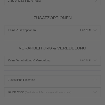
1 Stück (18,63 Euro netto)
ZUSATZOPTIONEN
Keine Zusatzoptionen
0,00
EUR
VERARBEITUNG & VEREDELUNG
Keine Verarbeitung & Veredelung
0,00
EUR
Zusätzliche Hinweise
Referenztext
(Erscheint auf Rechnung und Lieferschein)