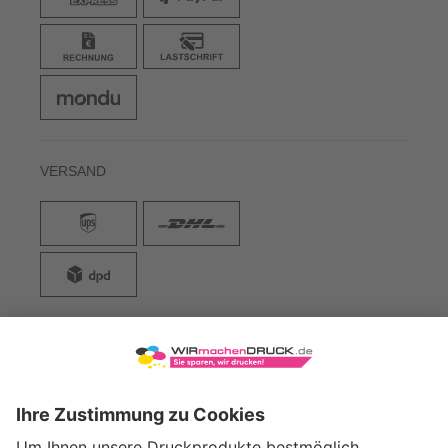
VERSAND
WIRmachenDRUCK GmbH
Illerstraße 15
71522 Backnang
Tel.: +49 (0) 711 995 982 - 20