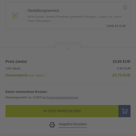
Gestaltungsservice
All-inclusive: Unsere Kreativen gestalten Designs, Logos, etc. nach
Ihren Wünschen.
1658,63
EUR
Preis (netto)
19,99
EUR
19% MwSt.
3,80
EUR
Gesamtpreis
23,79
EUR
(inkl. MwSt.)
Keine versteckten Kosten:
Gesamtgewicht ca. 0,649 kg
Papiergewichtsrechner
IN DEN WARENKORB
Angebot drucken