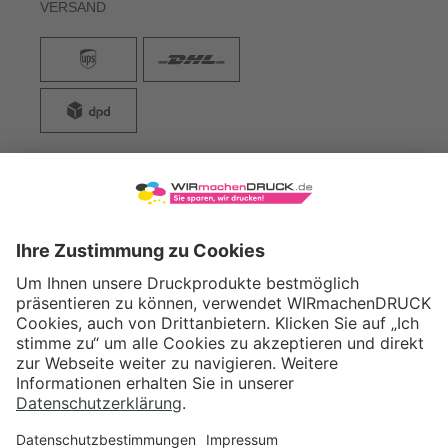
VERSAND
WIRmachenDRUCK GmbH
Illerstraße 15
71522 Backnang
Tel.: +49 (0) 711 995 982 - 20
Fax: +49 (0) 711 995 982 - 21
SOCIAL MEDIA