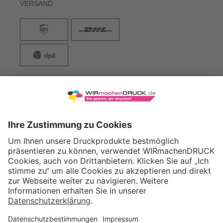
VERSAND
WIRmachenDRUCK GmbH
Illerstraße 15
71522 Backnang
Tel.: +49 (0) 711 995 982 - 20
Fax: +49 (0) 711 995 982 - 21
SOCIAL MEDIA