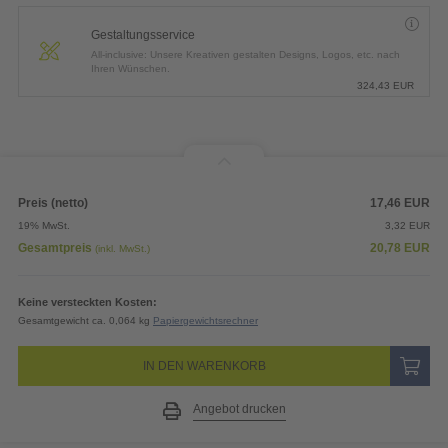
Gestaltungsservice
All-inclusive: Unsere Kreativen gestalten Designs, Logos, etc. nach
Ihren Wünschen.
324,43
EUR
Preis (netto)
17,46
EUR
19% MwSt.
3,32
EUR
Gesamtpreis
20,78
EUR
(inkl. MwSt.)
Keine versteckten Kosten:
Gesamtgewicht ca. 0,064 kg
Papiergewichtsrechner
IN DEN WARENKORB
Angebot drucken