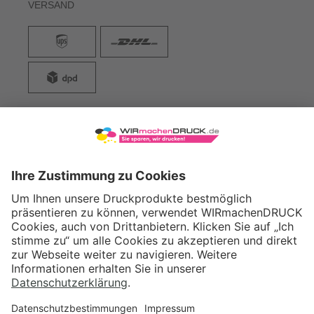
VERSAND
WIRmachenDRUCK GmbH
Illerstraße 15
71522 Backnang
Tel.: +49 (0) 711 995 982 - 20
Fax: +49 (0) 711 995 982 - 21
SOCIAL MEDIA