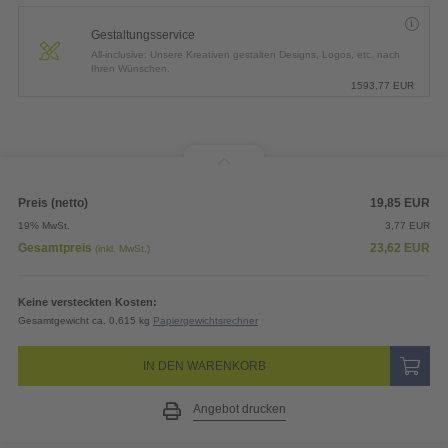
Gestaltungsservice
All-inclusive: Unsere Kreativen gestalten Designs, Logos, etc. nach
Ihren Wünschen.
1593,77
EUR
Preis (netto)
19,85
EUR
19% MwSt.
3,77
EUR
Gesamtpreis
23,62
EUR
(inkl. MwSt.)
Keine versteckten Kosten:
Gesamtgewicht ca. 0,615 kg
Papiergewichtsrechner
IN DEN WARENKORB
Angebot drucken