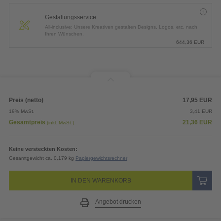
Gestaltungsservice
All-inclusive: Unsere Kreativen gestalten Designs, Logos, etc. nach
Ihren Wünschen.
644,36
EUR
Preis (netto)
17,95
EUR
19% MwSt.
3,41
EUR
Gesamtpreis
21,36
EUR
(inkl. MwSt.)
Keine versteckten Kosten:
Gesamtgewicht ca. 0,179 kg
Papiergewichtsrechner
IN DEN WARENKORB
Angebot drucken