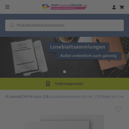
Tiefpreisgarantie!
Loseblatt DIN A6 hoch (1/1)
Loseblattsammlung DIN A6, 128 Blätter pro Samml