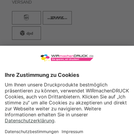
VERSAND
WIRmachenDRUCK GmbH
Illerstraße 15
71522 Backnang
Tel.: +49 (0) 711 995 982 - 20
Fax: +49 (0) 711 995 982 - 21
SOCIAL MEDIA