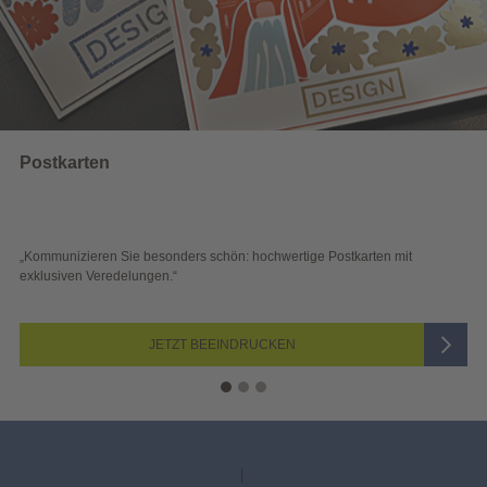
Wahlwerbun
e besonders schön: hochwertige Postkarten mit
„Sichtbar und wirk
lungen.“
Blick überzeugen.“
JETZT BEEINDRUCKEN