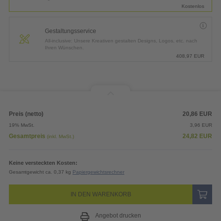
Kostenlos
Gestaltungsservice
All-inclusive: Unsere Kreativen gestalten Designs, Logos, etc. nach
Ihren Wünschen.
408,97
EUR
Preis (netto)
20,86
EUR
19% MwSt.
3,96
EUR
Gesamtpreis
24,82
EUR
(inkl. MwSt.)
Keine versteckten Kosten:
Gesamtgewicht ca. 0,37 kg
Papiergewichtsrechner
IN DEN WARENKORB
Angebot drucken