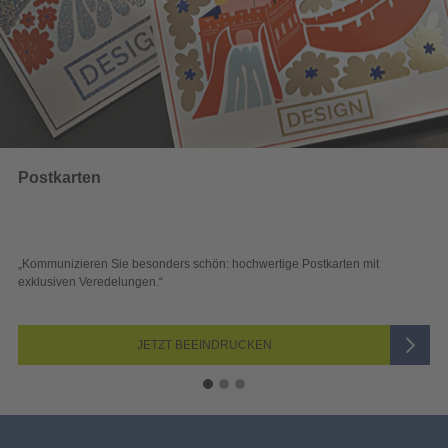
Wahlwerbung
 schön: hochwertige Postkarten mit
„Sichtbar und wirkungsvoll – 
Blick überzeugen.“
 BEEINDRUCKEN
JETZ