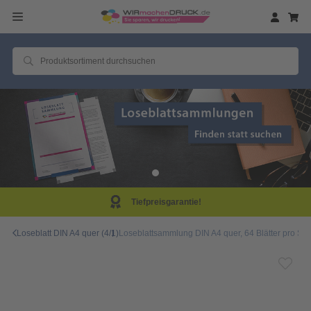
eisgarantie!
Same D
Loseblatt DIN A4 quer (4/1)
Loseblattsammlung DIN A4 quer, 64 Blätter pro Sam