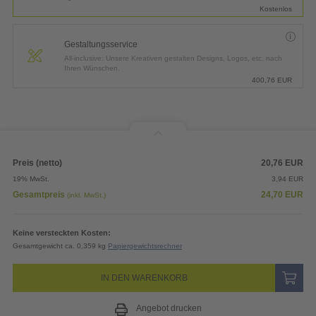
Kostenlos
Gestaltungsservice
All-inclusive: Unsere Kreativen gestalten Designs, Logos, etc. nach
Ihren Wünschen.
400,76
EUR
Preis (netto)
20,76
EUR
19% MwSt.
3,94
EUR
Gesamtpreis
24,70
EUR
(inkl. MwSt.)
Keine versteckten Kosten:
Gesamtgewicht ca. 0,359 kg
Papiergewichtsrechner
IN DEN WARENKORB
Angebot drucken