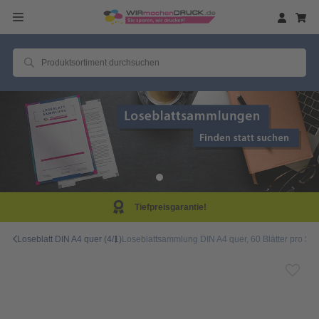
arantie!
Same Day P
Loseblatt DIN A4 quer (4/1)
Loseblattsammlung DIN A4 quer, 60 Blätter pro Sam