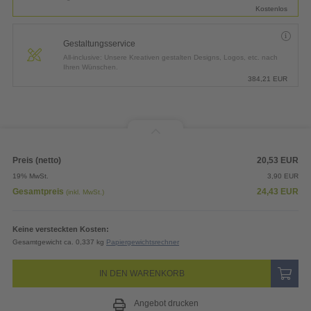
Kostenlos
Gestaltungsservice
All-inclusive: Unsere Kreativen gestalten Designs, Logos, etc. nach
Ihren Wünschen.
384,21
EUR
Preis (netto)
20,53
EUR
19% MwSt.
3,90
EUR
Gesamtpreis
24,43
EUR
(inkl. MwSt.)
Keine versteckten Kosten:
Gesamtgewicht ca. 0,337 kg
Papiergewichtsrechner
IN DEN WARENKORB
Angebot drucken