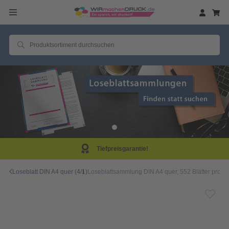
Same Day Produktion!
Loseblatt DIN A4 quer (4/1)
Loseblattsammlung DIN A4 quer, 552 Blätter pro Sa