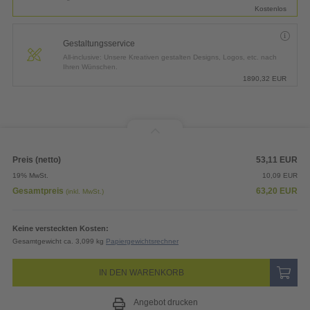
Kostenlos
Gestaltungsservice
All-inclusive: Unsere Kreativen gestalten Designs, Logos, etc. nach
Ihren Wünschen.
1890,32
EUR
Preis (netto)
53,11
EUR
19% MwSt.
10,09
EUR
Gesamtpreis
63,20
EUR
(inkl. MwSt.)
Keine versteckten Kosten:
Gesamtgewicht ca. 3,099 kg
Papiergewichtsrechner
IN DEN WARENKORB
Angebot drucken