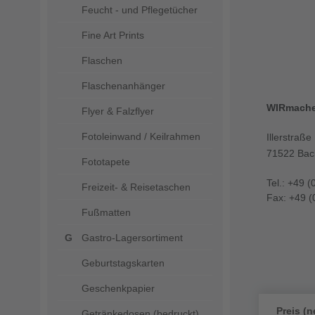
Feucht - und Pflegetücher
Fine Art Prints
Flaschen
Flaschenanhänger
WIRmach
Flyer & Falzflyer
Fotoleinwand / Keilrahmen
Illerstraße
71522 Bac
Fototapete
Tel.: +49 (
Freizeit- & Reisetaschen
Fax: +49 (
Fußmatten
Gastro-Lagersortiment
Geburtstagskarten
Geschenkpapier
Preis (n
Getränkedosen (bedruckt)