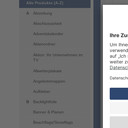
Alle Produkte (A-Z)
Abizeitung
Abschlussarbeit
ZUSA
Adventskalender
Aktenordner
Aktion: Ihr Unternehmen im
TV
Allwetterplakate
Angebotsmappen
Aufkleber
VERA
Backlightfolie
Banner & Planen
Beachflags/Snowflags