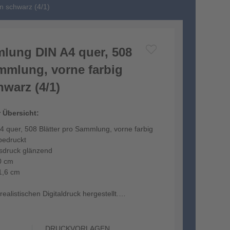
n schwarz (4/1)
lung DIN A4 quer, 508
ammlung, vorne farbig
warz (4/1)
r Übersicht:
 quer, 508 Blätter pro Sammlung, vorne farbig
bedruckt
tsdruck glänzend
0 cm
1,6 cm
ealistischen Digitaldruck hergestellt.
DRUCKVORLAGEN