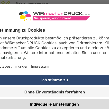
Gestaltungsservice
Unser Kreativteam gestaltet Druckdaten, Logos etc. nach Ihren Wünsc
TZOPTIONEN
Qualitätskontrolle (von Experten empf.)
Rechnung zusätzlich per Post
RBEITUNG & VEREDELUNG
Abheftlochung (2 Loch)