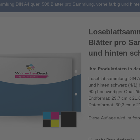
mmlung DIN A4 quer, 508 Blätter pro Sammlung, vorne farbig und hinte
Loseblattsamm
Blätter pro S
und hinten sch
Ihre Produktdaten in de
Loseblattsammlung DIN A4
und hinten schwarz (4/1) 
90g hochwertiger Qualitä
Endformat: 29,7 cm x 21,
Datenformat: 30,3 cm x 2
Diese Auflage wird im fotor
Die Losebl...