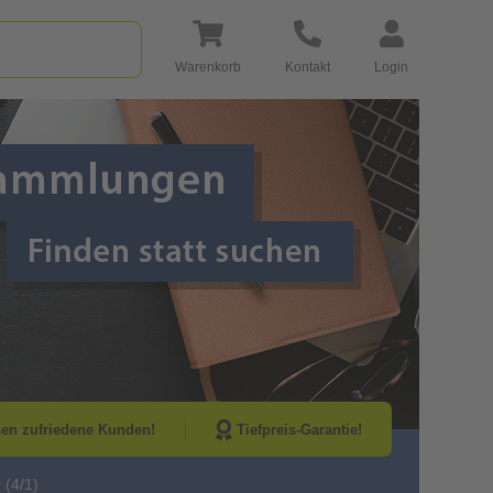
Warenkorb
Kontakt
Login
Go to Next Sli
nen zufriedene Kunden!
Tiefpreis-Garantie!
 (4/1)