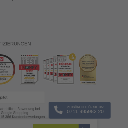
FIZIERUNGEN
pilot
PERSÖNLICH FÜR SIE DA!
chnittliche Bewertung bei
0711 995982 20
Google Shopping:
s
15.386
Kundenbewertungen
(Stand: 06.08.2026)