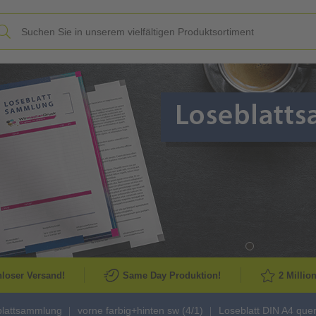
Slide
loser Versand!
Same Day Produktion!
2 Millio
blattsammlung
vorne farbig+hinten sw (4/1)
Loseblatt DIN A4 quer