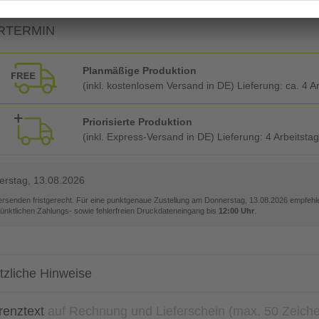
RTERMIN
Planmäßige Produktion
(inkl. kostenlosem Versand in DE) Lieferung:
ca. 4 A
Priorisierte Produktion
(inkl. Express-Versand in DE) Lieferung:
4 Arbeitsta
rstag, 13.08.2026
versenden fristgerecht. Für eine punktgenaue Zustellung am
Donnerstag, 13.08.2026
empfehle
pünktlichen Zahlungs- sowie fehlerfreien Druckdateneingang bis
12:00 Uhr
.
tzliche Hinweise
renztext
auf Rechnung und Lieferschein (max. 50 Zeich