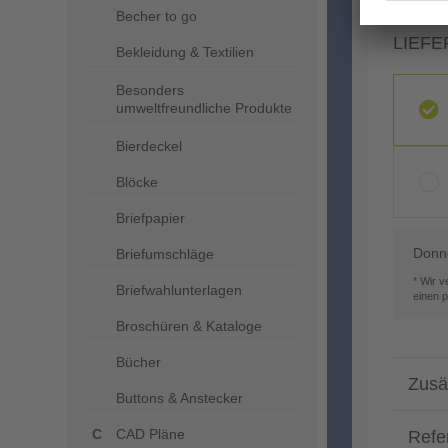
Becher to go
LIEFE
Bekleidung & Textilien
Besonders
umweltfreundliche Produkte
Bierdeckel
Blöcke
Briefpapier
Donne
Briefumschläge
* Wir 
Briefwahlunterlagen
einen 
Broschüren & Kataloge
Bücher
Zusä
Buttons & Anstecker
CAD Pläne
Refe