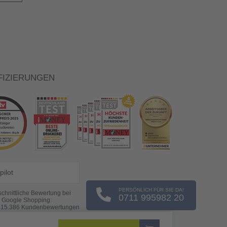
FIZIERUNGEN
pilot
PERSÖNLICH FÜR SIE DA!
chnittliche Bewertung bei
0711 995982 20
Google Shopping:
s
15.386
Kundenbewertungen
(Stand: 08.08.2026)