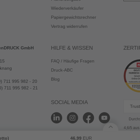
Wiederverkäufer
Papiergewichtsrechner
Vertrag widerrufen
HILFE & WISSEN
ZERTI
enDRUCK GmbH
 15
FAQ / Häufige Fragen
knang
Druck-ABC
Blog
0) 711 995 982 - 20
0) 711 995 982 - 21
SOCIAL MEDIA
Trust
Durchs
4,6/5 au
etto)
46,99
EUR