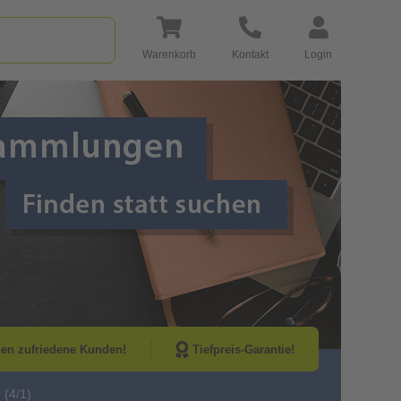
Warenkorb
Kontakt
Login
Go to Next Sli
nen zufriedene Kunden!
Tiefpreis-Garantie!
 (4/1)