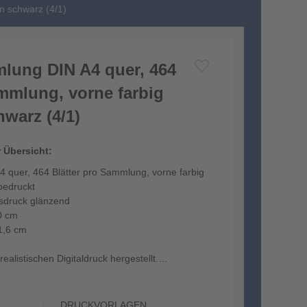
n schwarz (4/1)
lung DIN A4 quer, 464
ammlung, vorne farbig
warz (4/1)
r Übersicht:
 quer, 464 Blätter pro Sammlung, vorne farbig
bedruckt
tsdruck glänzend
0 cm
1,6 cm
ealistischen Digitaldruck hergestellt.
DRUCKVORLAGEN