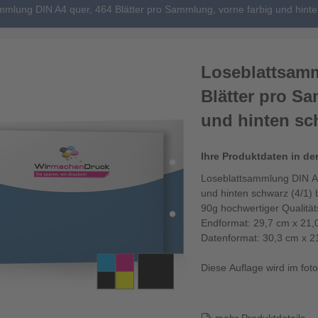
mmlung DIN A4 quer, 464 Blätter pro Sammlung, vorne farbig und hinte
Loseblattsamm
Blätter pro S
und hinten sch
Ihre Produktdaten in de
Loseblattsammlung DIN A4
und hinten schwarz (4/1) 
90g hochwertiger Qualitä
Endformat: 29,7 cm x 21,
Datenformat: 30,3 cm x 2
Diese Auflage wird im fotor
Die Losebl...