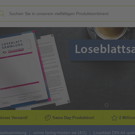
Slide
loser Versand!
Same Day Produktion!
2 Millio
blattsammlung
vorne farbig+hinten sw (4/1)
Loseblatt DIN A4 quer