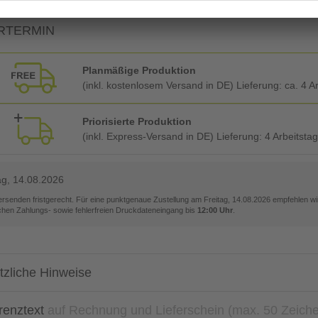
RTERMIN
Planmäßige Produktion
(inkl. kostenlosem Versand in DE) Lieferung:
ca. 4 A
Priorisierte Produktion
(inkl. Express-Versand in DE) Lieferung:
4 Arbeitsta
ag, 14.08.2026
versenden fristgerecht. Für eine punktgenaue Zustellung am
Freitag, 14.08.2026
empfehlen wir
ichen Zahlungs- sowie fehlerfreien Druckdateneingang bis
12:00 Uhr
.
tzliche Hinweise
renztext
auf Rechnung und Lieferschein (max. 50 Zeich