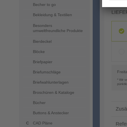
Becher to go
LIEFE
Bekleidung & Textilien
Besonders
umweltfreundliche Produkte
Bierdeckel
Blöcke
Briefpapier
Freit
Briefumschläge
* Wir 
Briefwahlunterlagen
pünktl
Broschüren & Kataloge
Bücher
Zusä
Buttons & Anstecker
CAD Pläne
Refe