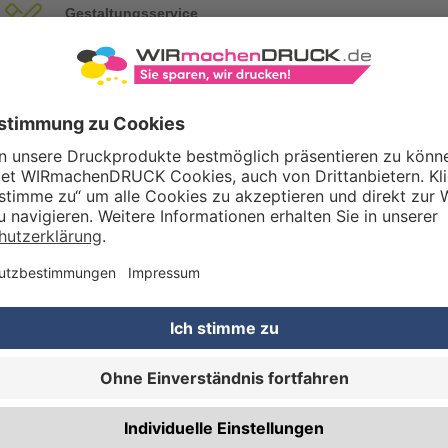
Gestaltungsservice
Unser Kreativteam gestaltet Druckdaten, Logos etc. nach Ihren Wünsc
TZOPTIONEN
Qualitätskontrolle (von Experten empf.)
Rechnung zusätzlich per Post
RBEITUNG & VEREDELUNG
Abheftlochung (2 Loch)