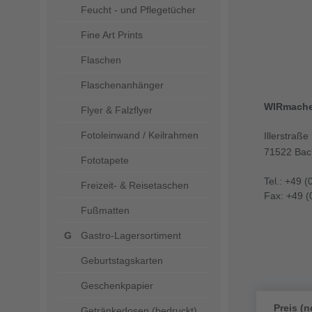
Feucht - und Pflegetücher
Fine Art Prints
Flaschen
Flaschenanhänger
WIRmach
Flyer & Falzflyer
Fotoleinwand / Keilrahmen
Illerstraße
71522 Bac
Fototapete
Tel.: +49 (
Freizeit- & Reisetaschen
Fax: +49 (
Fußmatten
Gastro-Lagersortiment
Geburtstagskarten
Geschenkpapier
Preis (n
Getränkedosen (bedruckt)