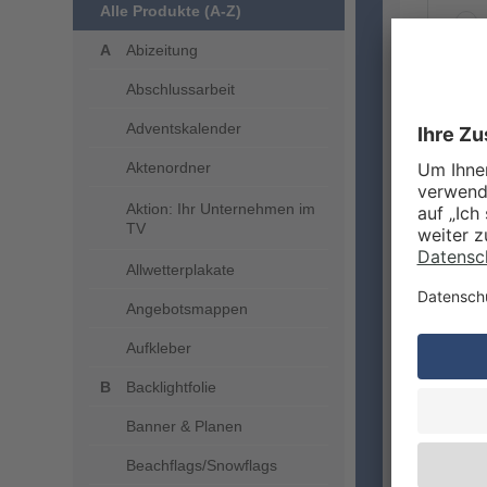
Alle Produkte (A-Z)
Abizeitung
Abschlussarbeit
ZUSA
Adventskalender
Aktenordner
Aktion: Ihr Unternehmen im
TV
Allwetterplakate
Angebotsmappen
Aufkleber
VERA
Backlightfolie
Banner & Planen
Beachflags/Snowflags