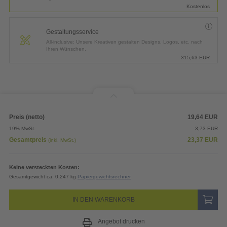
Kostenlos
Gestaltungsservice
All-inclusive: Unsere Kreativen gestalten Designs, Logos, etc. nach
Ihren Wünschen.
315,63
EUR
Preis (netto)
19,64
EUR
19% MwSt.
3,73
EUR
Gesamtpreis
23,37
EUR
(inkl. MwSt.)
Keine versteckten Kosten:
Gesamtgewicht ca. 0,247 kg
Papiergewichtsrechner
IN DEN WARENKORB
Angebot drucken