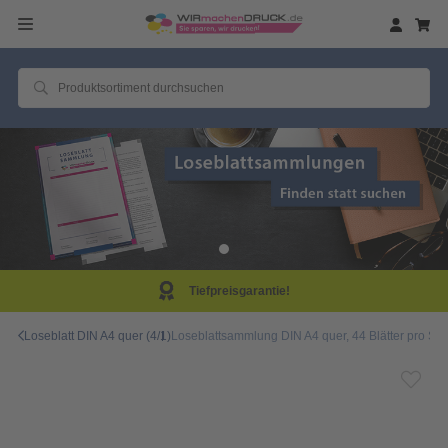
ntie!
Same Day Prod
Loseblatt DIN A4 quer (4/1)
Loseblattsammlung DIN A4 quer, 44 Blätter pro Sam