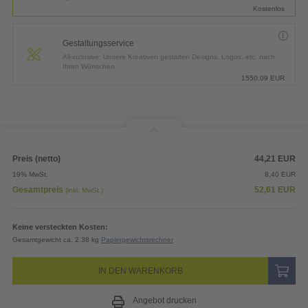
Kostenlos
Gestaltungsservice
All-inclusive: Unsere Kreativen gestalten Designs, Logos, etc. nach
Ihren Wünschen.
1550,09
EUR
Preis (netto)
44,21
EUR
19% MwSt.
8,40
EUR
Gesamtpreis
52,61
EUR
(inkl. MwSt.)
Keine versteckten Kosten:
Gesamtgewicht ca. 2,38 kg
Papiergewichtsrechner
IN DEN WARENKORB
Angebot drucken