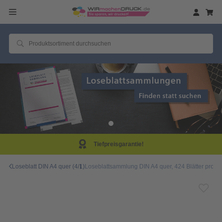
eisgarantie!
Same D
Loseblatt DIN A4 quer (4/1)
Loseblattsammlung DIN A4 quer, 424 Blätter pro Sa