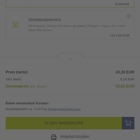
Kostenlos
Gestaltungsservice
All-inclusive: Unsere Kreativen gestalten Designs, Logos, etc. nach
Ihren Wünschen.
1517,09
EUR
Preis (netto)
43,38
EUR
19% MwSt.
8,24
EUR
Gesamtpreis
51,62
EUR
(inkl. MwSt.)
Keine versteckten Kosten:
Gesamtgewicht ca. 2,313 kg
Papiergewichtsrechner
IN DEN WARENKORB
Angebot drucken