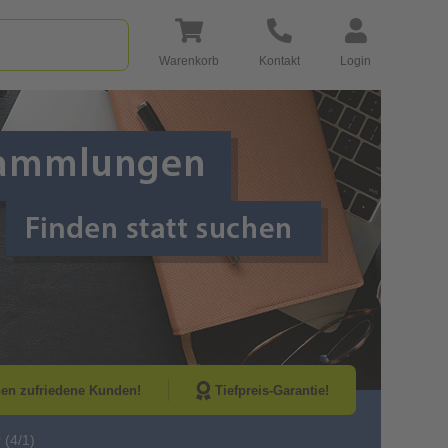
Warenkorb
Kontakt
Login
Go to Next Sli
nen zufriedene Kunden!
Tiefpreis-Garantie!
 (4/1)