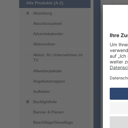
Alle Produkte (A-Z)
Abizeitung
Abschlussarbeit
ZUSA
Adventskalender
Aktenordner
Aktion: Ihr Unternehmen im
TV
Allwetterplakate
Angebotsmappen
Aufkleber
VERA
Backlightfolie
Banner & Planen
Beachflags/Snowflags