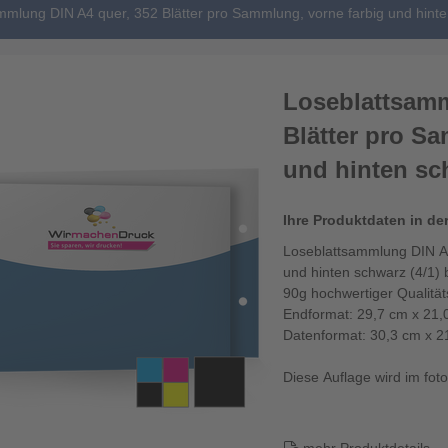
mmlung DIN A4 quer, 352 Blätter pro Sammlung, vorne farbig und hinte
Loseblattsamm
Blätter pro S
und hinten sch
Ihre Produktdaten in de
Loseblattsammlung DIN A4
und hinten schwarz (4/1) 
90g hochwertiger Qualitä
Endformat: 29,7 cm x 21,
Datenformat: 30,3 cm x 2
Diese Auflage wird im fotor
Die Losebl...