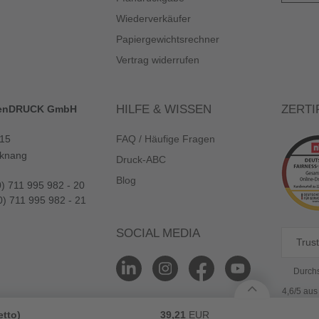
Wiederverkäufer
Papiergewichtsrechner
Vertrag widerrufen
HILFE & WISSEN
ZERTI
enDRUCK GmbH
 15
FAQ / Häufige Fragen
knang
Druck-ABC
Blog
0) 711 995 982 - 20
0) 711 995 982 - 21
SOCIAL MEDIA
Trust
Durchs
4,6/5 au
etto)
39,21
EUR