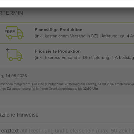
RTERMIN
Planmäßige Produktion
(inkl. kostenlosem Versand in DE) Lieferung:
ca. 4 A
Priorisierte Produktion
(inkl. Express-Versand in DE) Lieferung:
4 Arbeitsta
ag, 14.08.2026
versenden fristgerecht. Für eine punktgenaue Zustellung am
Freitag, 14.08.2026
empfehlen wir
ichen Zahlungs- sowie fehlerfreien Druckdateneingang bis
12:00 Uhr
.
tzliche Hinweise
renztext
auf Rechnung und Lieferschein (max. 50 Zeich