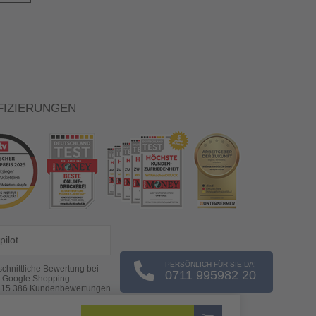
FIZIERUNGEN
pilot
PERSÖNLICH FÜR SIE DA!
chnittliche Bewertung bei
0711 995982 20
Google Shopping:
s
15.386
Kundenbewertungen
(Stand: 07.08.2026)