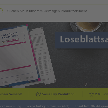
Slide
loser Versand!
Same Day Produktion!
2 Millio
blattsammlung
vorne farbig+hinten sw (4/1)
Loseblatt DIN A4 quer