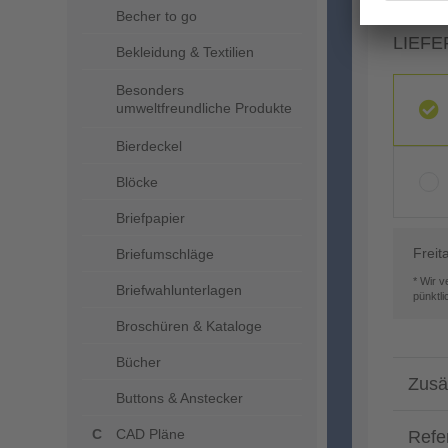
Becher to go
LIEFE
Bekleidung & Textilien
Besonders
umweltfreundliche Produkte
Bierdeckel
Blöcke
Briefpapier
Freit
Briefumschläge
* Wir 
Briefwahlunterlagen
pünktl
Broschüren & Kataloge
Bücher
Zusä
Buttons & Anstecker
CAD Pläne
Refe