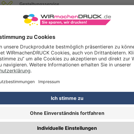
Gestaltungsservice
Unser Kreativteam gestaltet Druckdaten, Logos etc. nach Ihren Wünsc
TZOPTIONEN
Qualitätskontrolle (von Experten empf.)
Rechnung zusätzlich per Post
RBEITUNG & VEREDELUNG
Abheftlochung (2 Loch)