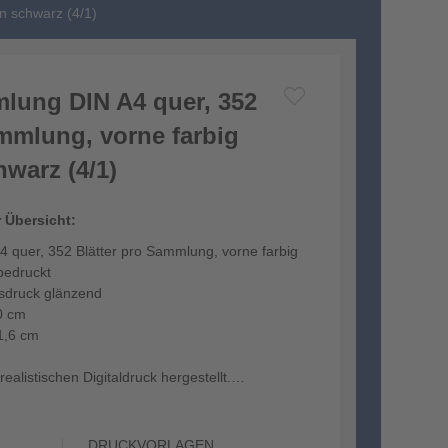
n schwarz (4/1)
lung DIN A4 quer, 352
ammlung, vorne farbig
warz (4/1)
r Übersicht:
 quer, 352 Blätter pro Sammlung, vorne farbig
bedruckt
tsdruck glänzend
0 cm
1,6 cm
ealistischen Digitaldruck hergestellt.
DRUCKVORLAGEN