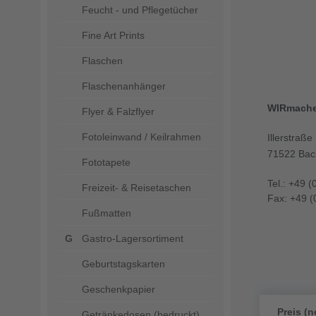
Feucht - und Pflegetücher
Fine Art Prints
Flaschen
Flaschenanhänger
WIRmach
Flyer & Falzflyer
Fotoleinwand / Keilrahmen
Illerstraße
71522 Bac
Fototapete
Tel.: +49 (
Freizeit- & Reisetaschen
Fax: +49 (
Fußmatten
Gastro-Lagersortiment
Geburtstagskarten
Geschenkpapier
Preis (n
Getränkedosen (bedruckt)