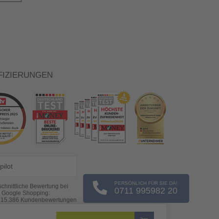
FIZIERUNGEN
pilot
PERSÖNLICH FÜR SIE DA!
chnittliche Bewertung bei
0711 995982 20
Google Shopping:
s
15.386
Kundenbewertungen
(Stand: 08.08.2026)