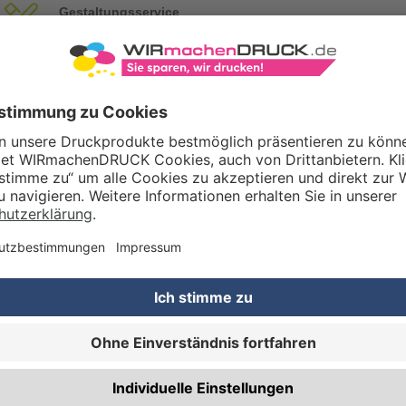
Gestaltungsservice
Unser Kreativteam gestaltet Druckdaten, Logos etc. nach Ihren Wünsc
TZOPTIONEN
Qualitätskontrolle (von Experten empf.)
Rechnung zusätzlich per Post
RBEITUNG & VEREDELUNG
Abheftlochung (2 Loch)