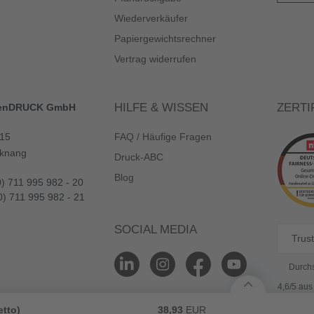
Wiederverkäufer
Papiergewichtsrechner
Vertrag widerrufen
HILFE & WISSEN
ZERTI
enDRUCK GmbH
 15
FAQ / Häufige Fragen
knang
Druck-ABC
Blog
0) 711 995 982 - 20
0) 711 995 982 - 21
SOCIAL MEDIA
Trust
Durchs
4,6/5 au
etto)
38,93
EUR