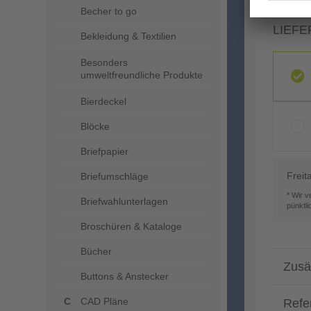
Becher to go
LIEFE
Bekleidung & Textilien
Besonders
umweltfreundliche Produkte
Bierdeckel
Blöcke
Briefpapier
Freit
Briefumschläge
* Wir 
Briefwahlunterlagen
pünktl
Broschüren & Kataloge
Bücher
Zusä
Buttons & Anstecker
CAD Pläne
Refe