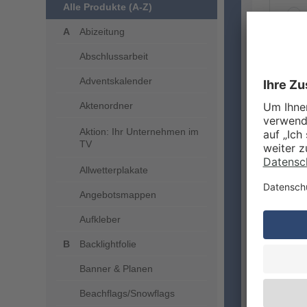
Alle Produkte (A-Z)
Abizeitung
Abschlussarbeit
ZUSA
Adventskalender
Aktenordner
Aktion: Ihr Unternehmen im
TV
Allwetterplakate
Angebotsmappen
Aufkleber
VERA
Backlightfolie
Banner & Planen
Beachflags/Snowflags