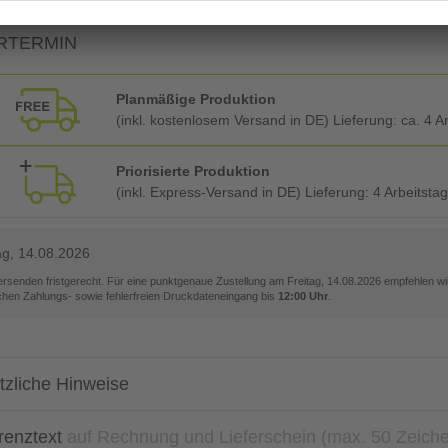
RTERMIN
Planmäßige Produktion
(inkl. kostenlosem Versand in DE) Lieferung:
ca. 4 A
Priorisierte Produktion
(inkl. Express-Versand in DE) Lieferung:
4 Arbeitsta
ag, 14.08.2026
versenden fristgerecht. Für eine punktgenaue Zustellung am
Freitag, 14.08.2026
empfehlen wir
ichen Zahlungs- sowie fehlerfreien Druckdateneingang bis
12:00 Uhr
.
tzliche Hinweise
renztext
auf Rechnung und Lieferschein (max. 50 Zeich