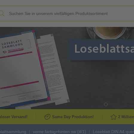
Slide
loser Versand!
Same Day Produktion!
2 Millio
blattsammlung
vorne farbig+hinten sw (4/1)
Loseblatt DIN A4 quer