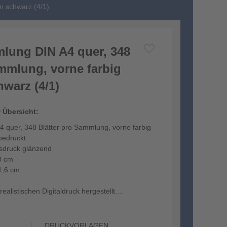
n schwarz (4/1)
lung DIN A4 quer, 348
ammlung, vorne farbig
warz (4/1)
r Übersicht:
 quer, 348 Blätter pro Sammlung, vorne farbig
bedruckt
tsdruck glänzend
0 cm
1,6 cm
ealistischen Digitaldruck hergestellt.
DRUCKVORLAGEN