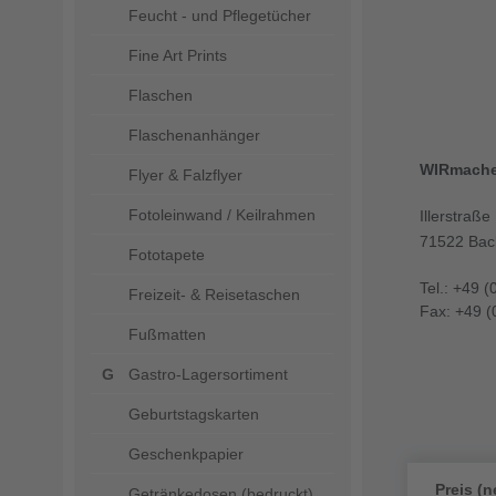
Feucht - und Pflegetücher
Fine Art Prints
Flaschen
Flaschenanhänger
WIRmach
Flyer & Falzflyer
Fotoleinwand / Keilrahmen
Illerstraße
71522 Bac
Fototapete
Tel.: +49 (
Freizeit- & Reisetaschen
Fax: +49 (
Fußmatten
Gastro-Lagersortiment
Geburtstagskarten
Geschenkpapier
Preis (n
Getränkedosen (bedruckt)