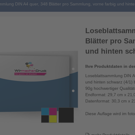
mmlung DIN A4 quer, 348 Blätter pro Sammlung, vorne farbig und hinte
Loseblattsamm
Blätter pro S
und hinten sch
Ihre Produktdaten in de
Loseblattsammlung DIN A4
und hinten schwarz (4/1) 
90g hochwertiger Qualitä
Endformat: 29,7 cm x 21,
Datenformat: 30,3 cm x 2
Diese Auflage wird im fotor
Die Losebl...