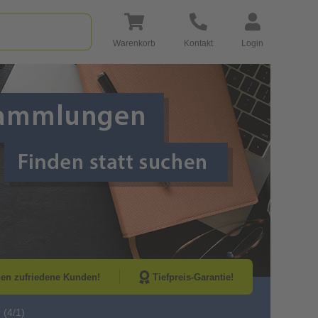
Warenkorb
Kontakt
Login
Go to Next Sli
nen zufriedene Kunden!
Tiefpreis-Garantie!
 (4/1)