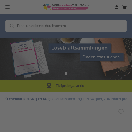
efpreisgarantie!
Sam
Loseblatt DIN A4 quer (4/1)
Loseblattsammlung DIN A4 quer, 204 Blätter pro Sa