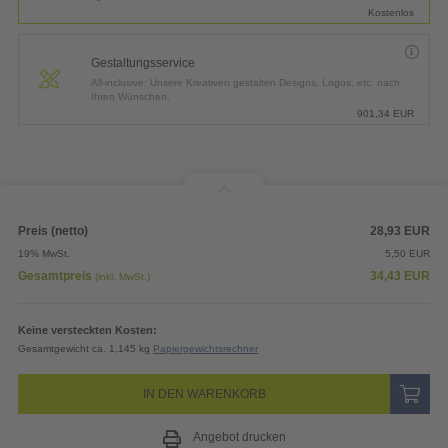
Kostenlos
Gestaltungsservice
All-inclusive: Unsere Kreativen gestalten Designs, Logos, etc. nach
Ihren Wünschen.
901,34
EUR
Preis (netto)
28,93
EUR
19% MwSt.
5,50
EUR
Gesamtpreis
34,43
EUR
(inkl. MwSt.)
Keine versteckten Kosten:
Gesamtgewicht ca. 1,145 kg
Papiergewichtsrechner
IN DEN WARENKORB
Angebot drucken