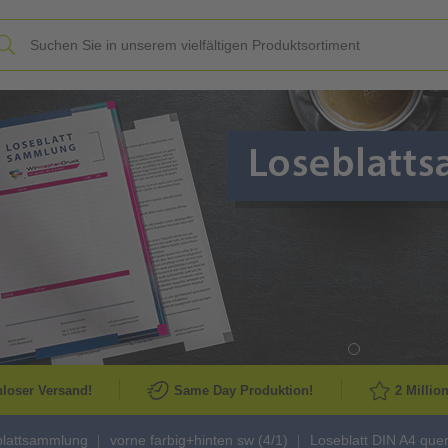
Slide
loser Versand!
Same Day Produktion!
2 Millio
blattsammlung
vorne farbig+hinten sw (4/1)
Loseblatt DIN A4 quer