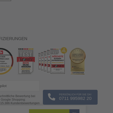
FIZIERUNGEN
pilot
PERSÖNLICH FÜR SIE DA!
chnittliche Bewertung bei
0711 995982 20
Google Shopping:
s
15.386
Kundenbewertungen
(Stand: 08.08.2026)