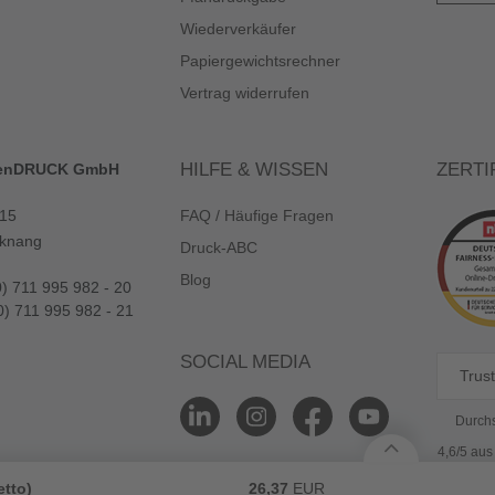
Wiederverkäufer
Papiergewichtsrechner
Vertrag widerrufen
HILFE & WISSEN
ZERTI
enDRUCK GmbH
 15
FAQ / Häufige Fragen
knang
Druck-ABC
Blog
0) 711 995 982 - 20
0) 711 995 982 - 21
SOCIAL MEDIA
Trust
Durchs
4,6/5 au
etto)
26,37
EUR