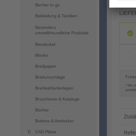
Becher to go
LIEFE
Bekleidung & Textilien
Besonders
umweltfreundliche Produkte
Bierdeckel
Blöcke
Briefpapier
Freit
Briefumschläge
* Wir 
Briefwahlunterlagen
pünktl
Broschüren & Kataloge
Bücher
Zusä
Buttons & Anstecker
CAD Pläne
Refe