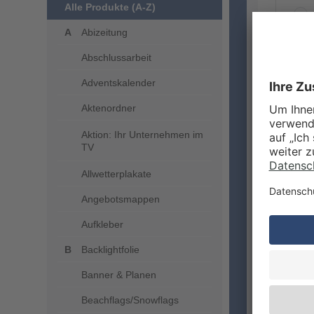
Alle Produkte (A-Z)
Abizeitung
Abschlussarbeit
ZUSA
Adventskalender
Aktenordner
Aktion: Ihr Unternehmen im
TV
Allwetterplakate
Angebotsmappen
Aufkleber
VERA
Backlightfolie
Banner & Planen
Beachflags/Snowflags