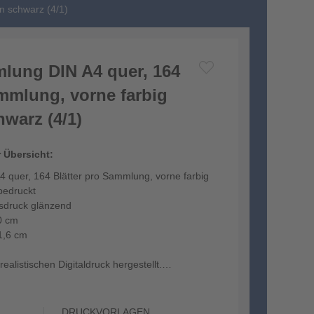
n schwarz (4/1)
lung DIN A4 quer, 164
ammlung, vorne farbig
warz (4/1)
r Übersicht:
 quer, 164 Blätter pro Sammlung, vorne farbig
bedruckt
tsdruck glänzend
0 cm
1,6 cm
ealistischen Digitaldruck hergestellt.
DRUCKVORLAGEN