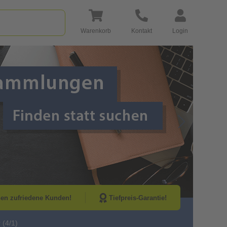
Warenkorb
Kontakt
Login
Go to Next Sli
nen zufriedene Kunden!
Tiefpreis-Garantie!
 (4/1)