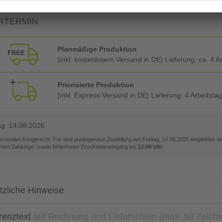
RTERMIN
Planmäßige Produktion
(inkl. kostenlosem Versand in DE) Lieferung:
ca. 4 A
Priorisierte Produktion
(inkl. Express-Versand in DE) Lieferung:
4 Arbeitsta
ag, 14.08.2026
versenden fristgerecht. Für eine punktgenaue Zustellung am
Freitag, 14.08.2026
empfehlen wir
ichen Zahlungs- sowie fehlerfreien Druckdateneingang bis
12:00 Uhr
.
tzliche Hinweise
renztext
auf Rechnung und Lieferschein (max. 50 Zeich