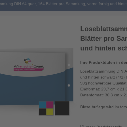
mmlung DIN A4 quer, 164 Blätter pro Sammlung, vorne farbig und hinte
Loseblattsamm
Blätter pro S
und hinten sch
Ihre Produktdaten in de
Loseblattsammlung DIN A4
und hinten schwarz (4/1) 
90g hochwertiger Qualitä
Endformat: 29,7 cm x 21,
Datenformat: 30,3 cm x 2
Diese Auflage wird im fotor
Die Losebl...