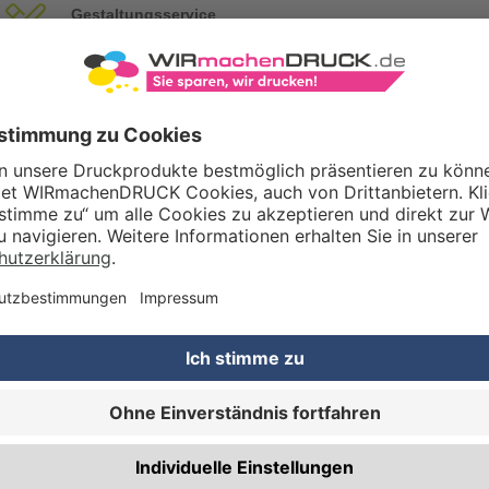
Gestaltungsservice
Unser Kreativteam gestaltet Druckdaten, Logos etc. nach Ihren Wünsc
TZOPTIONEN
Qualitätskontrolle (von Experten empf.)
Rechnung zusätzlich per Post
RBEITUNG & VEREDELUNG
Abheftlochung (2 Loch)