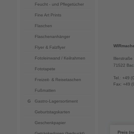
Feucht - und Pflegetücher
Fine Art Prints
Flaschen
Flaschenanhänger
WIRmach
Flyer & Falzflyer
Fotoleinwand / Keilrahmen
Illerstraße
71522 Bac
Fototapete
Tel.: +49 (
Freizeit- & Reisetaschen
Fax: +49 (
Fußmatten
Gastro-Lagersortiment
Geburtstagskarten
Geschenkpapier
Preis (n
Getränkedosen (bedruckt)