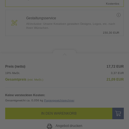
Kostenlos
Gestaltungsservice
All-inclusive: Unsere Kreativen gestalten Designs, Logos, etc. nach
Ihren Wünschen.
150,30
EUR
Preis (netto)
17,72
EUR
19% MwSt.
3,37
EUR
Gesamtpreis
21,09
EUR
(inkl. MwSt.)
Keine versteckten Kosten:
Gesamtgewicht ca. 0,056 kg
Papiergewichtsrechner
IN DEN WARENKORB
Angebot drucken