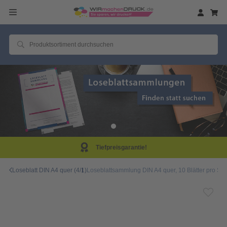
!
Same Day Produkt
Loseblatt DIN A4 quer (4/1)
Loseblattsammlung DIN A4 quer, 10 Blätter pro Sam