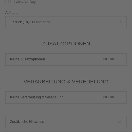
Produktdetails einblenden
Typ:
90g hochwertiger Qualitätsdruck glänzend
Auflage wählen
Individualauflage
Auflage:
1 Stück (18,73 Euro netto)
ZUSATZOPTIONEN
Keine Zusatzoptionen
0,00
EUR