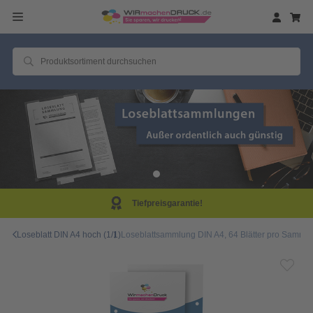
Tiefpreisgarantie!
Loseblatt DIN A4 hoch (1/1)
Loseblattsammlung DIN A4, 64 Blätter pro Sammlun