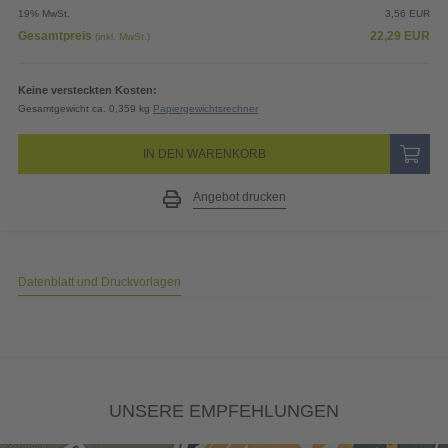
Gestaltungsservice
All-inclusive: Unsere Kreativen gestalten Designs, Logos, etc. nach
Ihren Wünschen.
400,76
EUR
Preis (netto)
18,73
EUR
19% MwSt.
3,56
EUR
Gesamtpreis
22,29
EUR
(inkl. MwSt.)
Keine versteckten Kosten:
Gesamtgewicht ca. 0,359 kg
Papiergewichtsrechner
IN DEN WARENKORB
Angebot drucken