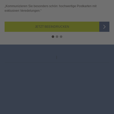
ostkarten
W
ommunizieren Sie besonders schön: hochwertige Postkarten mit
„S
klusiven Veredelungen.“
Bl
JETZT BEEINDRUCKEN