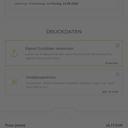
(inkl. kostenlosem Versand in DE)
*
Lieferung:
ca. 4 Arbeitstage bis
Freitag, 14.08.2026
* Wir versenden fristgerecht. Für eine punktgenaue Zustellung am
Freitag,
14.08.2026
empfehlen wir Ihnen einen Express-Versand. Achten Sie bitte
auf einen pünktlichen Zahlungs- sowie fehlerfreien Druckdateneingang bis
12:00 Uhr
.
Priorisierte Produktion
6,50
EUR
(inkl. Express-Versand in DE)
*
Lieferung:
4 Arbeitstage bis
Freitag, 14.08.2026
DRUCKDATEN
Eigene Druckdaten verwenden
Laden Sie im Warenkorb oder nach Abschluss der Bestellung Ihre
eigenen Druckdaten hoch.
Kostenlos