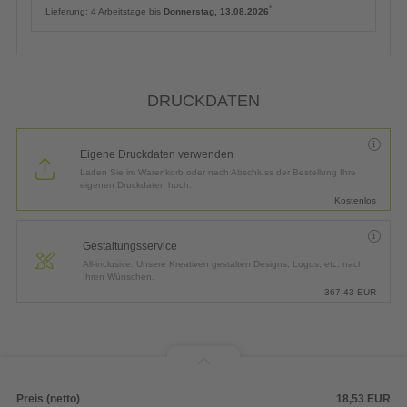
(inkl. kostenlosem Versand in DE)
*
Lieferung:
ca. 4 Arbeitstage bis
Donnerstag, 13.08.2026
* Wir versenden fristgerecht. Für eine punktgenaue Zustellung am
Donnerstag, 13.08.2026
empfehlen wir Ihnen einen Express-Versand.
Achten Sie bitte auf einen pünktlichen Zahlungs- sowie fehlerfreien
Druckdateneingang bis
12:00 Uhr
.
Priorisierte Produktion
6,50
EUR
(inkl. Express-Versand in DE)
*
Lieferung:
4 Arbeitstage bis
Donnerstag, 13.08.2026
DRUCKDATEN
Eigene Druckdaten verwenden
Laden Sie im Warenkorb oder nach Abschluss der Bestellung Ihre
eigenen Druckdaten hoch.
Kostenlos