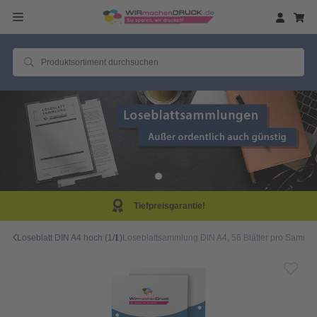
Tiefpreisgarantie!
Loseblatt DIN A4 hoch (1/1)
Loseblattsammlung DIN A4, 56 Blätter pro Sammlun