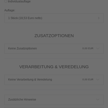
Produktdetails einblenden
Typ:
90g hochwertiger Qualitätsdruck glänzend
Auflage wählen
Individualauflage
Auflage:
1 Stück (18,53 Euro netto)
ZUSATZOPTIONEN
Keine Zusatzoptionen
0,00
EUR