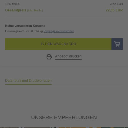
Gestaltungsservice
All-inclusive: Unsere Kreativen gestalten Designs, Logos, etc. nach
Ihren Wünschen.
367,43
EUR
Preis (netto)
18,53
EUR
19% MwSt.
3,52
EUR
Gesamtpreis
22,05
EUR
(inkl. MwSt.)
Keine versteckten Kosten:
Gesamtgewicht ca. 0,314 kg
Papiergewichtsrechner
IN DEN WARENKORB
Angebot drucken