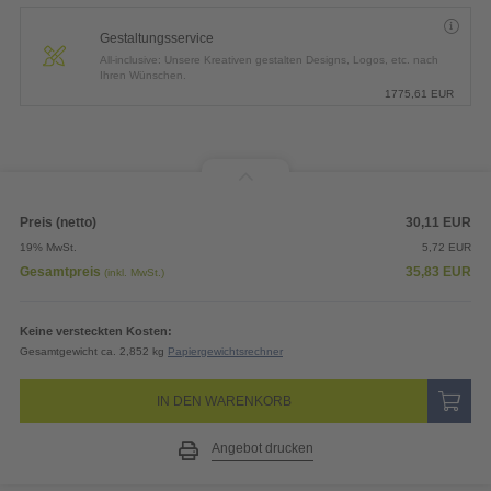
Gestaltungsservice
All-inclusive: Unsere Kreativen gestalten Designs, Logos, etc. nach
Ihren Wünschen.
1775,61
EUR
Preis (netto)
30,11
EUR
19% MwSt.
5,72
EUR
Gesamtpreis
35,83
EUR
(inkl. MwSt.)
Keine versteckten Kosten:
Gesamtgewicht ca. 2,852 kg
Papiergewichtsrechner
IN DEN WARENKORB
Angebot drucken