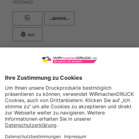
VERSAND
WIRmachenDRUCK GmbH
Illerstraße 15
71522 Backnang
Tel.: +49 (0) 711 995 982 - 20
Fax: +49 (0) 711 995 982 - 21
SOCIAL MEDIA