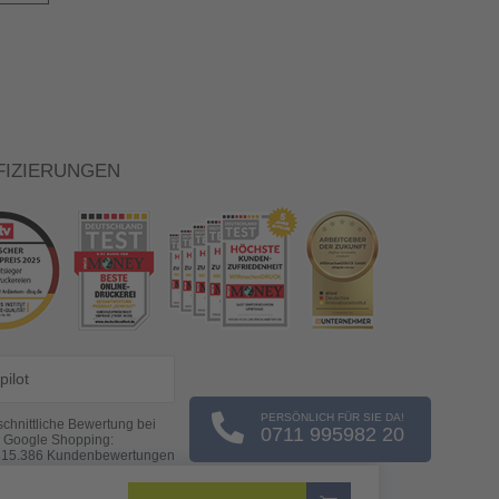
FIZIERUNGEN
pilot
PERSÖNLICH FÜR SIE DA!
chnittliche Bewertung bei
0711 995982 20
Google Shopping:
s
15.386
Kundenbewertungen
(Stand: 07.08.2026)