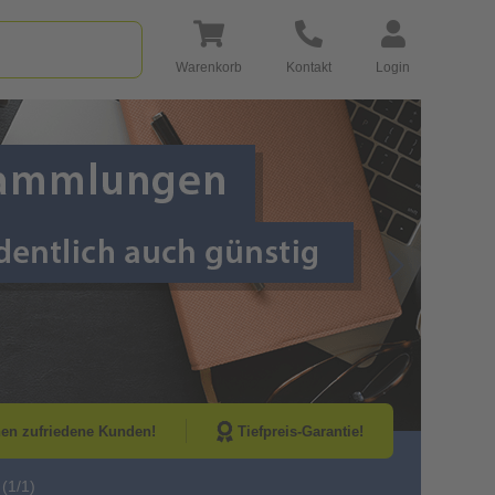
Warenkorb
Kontakt
Login
Go to Next Sli
nen zufriedene Kunden!
Tiefpreis-Garantie!
(1/1)