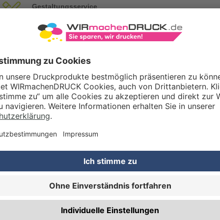
Gestaltungsservice
Unser Kreativteam gestaltet Druckdaten, Logos etc. nach Ihren Wünsc
TZOPTIONEN
Qualitätskontrolle (von Experten empf.)
Rechnung zusätzlich per Post
RBEITUNG & VEREDELUNG
Abheftlochung (2 Loch)