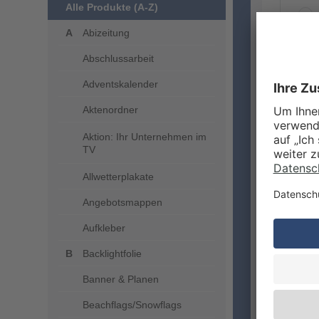
Alle Produkte (A-Z)
Abizeitung
Abschlussarbeit
ZUSA
Adventskalender
Aktenordner
Aktion: Ihr Unternehmen im
TV
Allwetterplakate
Angebotsmappen
Aufkleber
VERA
Backlightfolie
Banner & Planen
Beachflags/Snowflags