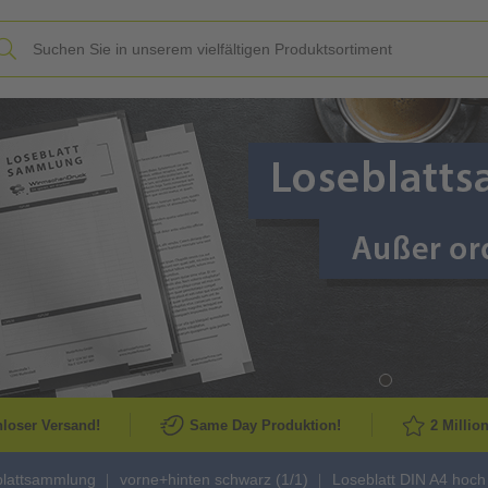
Slide
loser Versand!
Same Day Produktion!
2 Millio
blattsammlung
vorne+hinten schwarz (1/1)
Loseblatt DIN A4 hoch 