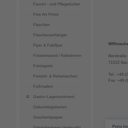
Feucht - und Pflegetücher
Fine Art Prints
Flaschen
Flaschenanhänger
WIRmach
Flyer & Falzflyer
Fotoleinwand / Keilrahmen
Illerstraße
71522 Bac
Fototapete
Tel.: +49 (
Freizeit- & Reisetaschen
Fax: +49 (
Fußmatten
Gastro-Lagersortiment
Geburtstagskarten
Geschenkpapier
Preis (n
Getränkedosen (bedruckt)