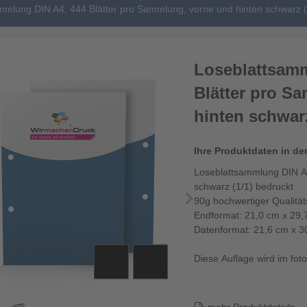
mmlung DIN A4, 444 Blätter pro Sammlung, vorne und hinten schwarz (
Loseblattsamm
Blätter pro S
hinten schwarz
Ihre Produktdaten in de
Loseblattsammlung DIN A4
schwarz (1/1) bedruckt
90g hochwertiger Qualitä
Endformat: 21,0 cm x 29,
Datenformat: 21,6 cm x 3
Diese Auflage wird im fotor
Die Loseblattsammlunge..