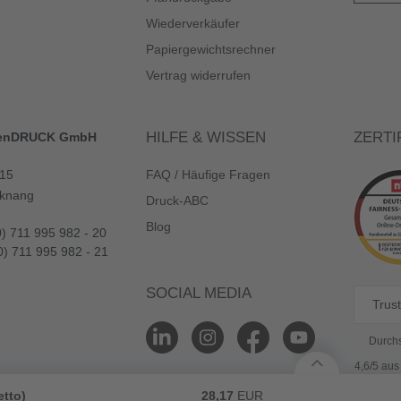
Wiederverkäufer
Papiergewichtsrechner
Vertrag widerrufen
HILFE & WISSEN
ZERTI
enDRUCK GmbH
 15
FAQ / Häufige Fragen
knang
Druck-ABC
Blog
0) 711 995 982 - 20
0) 711 995 982 - 21
SOCIAL MEDIA
Trust
Durchs
4,6/5 au
etto)
28,17
EUR