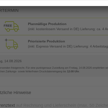
RTERMIN
Planmäßige Produktion
(inkl. kostenlosem Versand in DE) Lieferung:
ca. 4 A
Priorisierte Produktion
(inkl. Express-Versand in DE) Lieferung:
4 Arbeitsta
ag, 14.08.2026
versenden fristgerecht. Für eine punktgenaue Zustellung am
Freitag, 14.08.2026
empfehlen wir
ichen Zahlungs- sowie fehlerfreien Druckdateneingang bis
12:00 Uhr
.
tzliche Hinweise
renztext
auf Rechnung und Lieferschein (max. 50 Zeich