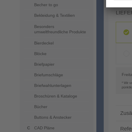
Becher to go
LIEFE
Bekleidung & Textilien
Besonders
umweltfreundliche Produkte
Bierdeckel
Blöcke
Briefpapier
Freit
Briefumschläge
* Wir 
Briefwahlunterlagen
pünktl
Broschüren & Kataloge
Bücher
Zusä
Buttons & Anstecker
CAD Pläne
Refe