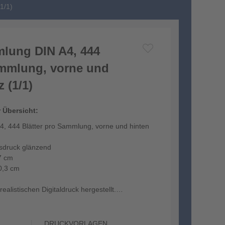
1/1)
lung DIN A4, 444
ammlung, vorne und
 (1/1)
r Übersicht:
, 444 Blätter pro Sammlung, vorne und hinten
tsdruck glänzend
7 cm
0,3 cm
ealistischen Digitaldruck hergestellt.
.
DRUCKVORLAGEN