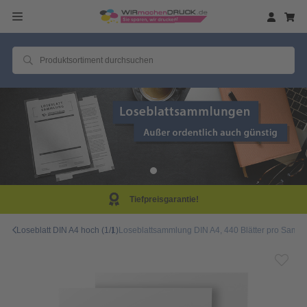
Tiefpreisgarantie!
Loseblatt DIN A4 hoch (1/1)
Loseblattsammlung DIN A4, 440 Blätter pro Samml