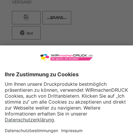
VERSAND
WIRmachenDRUCK GmbH
Illerstraße 15
71522 Backnang
Tel.: +49 (0) 711 995 982 - 20
Fax: +49 (0) 711 995 982 - 21
SOCIAL MEDIA