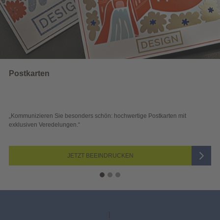
Wahlwerbung
 schön: hochwertige Postkarten mit
„Sichtbar und wirkungsvoll – 
Blick überzeugen.“
 BEEINDRUCKEN
JETZ