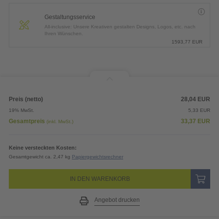
Gestaltungsservice
All-inclusive: Unsere Kreativen gestalten Designs, Logos, etc. nach
Ihren Wünschen.
1593,77
EUR
Preis (netto)
28,04
EUR
19% MwSt.
5,33
EUR
Gesamtpreis
33,37
EUR
(inkl. MwSt.)
Keine versteckten Kosten:
Gesamtgewicht ca. 2,47 kg
Papiergewichtsrechner
IN DEN WARENKORB
Angebot drucken