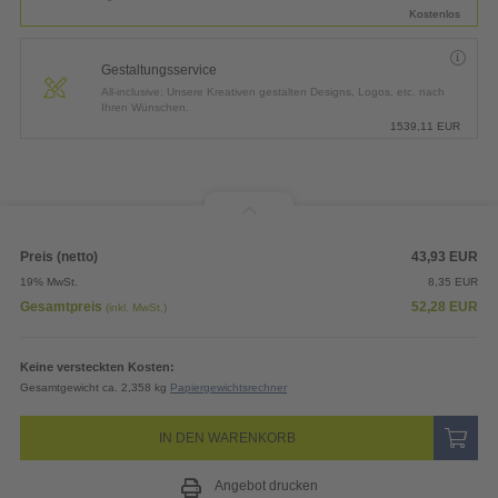
Kostenlos
Gestaltungsservice
All-inclusive: Unsere Kreativen gestalten Designs, Logos, etc. nach
Ihren Wünschen.
1539,11
EUR
Preis (netto)
43,93
EUR
19% MwSt.
8,35
EUR
Gesamtpreis
52,28
EUR
(inkl. MwSt.)
Keine versteckten Kosten:
Gesamtgewicht ca. 2,358 kg
Papiergewichtsrechner
IN DEN WARENKORB
Angebot drucken