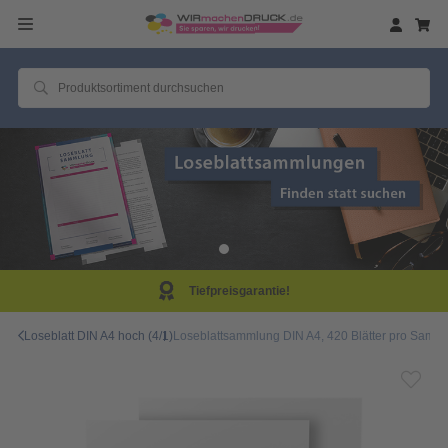
eisgarantie!
Same D
Loseblatt DIN A4 hoch (4/1)
Loseblattsammlung DIN A4, 420 Blätter pro Sammlu