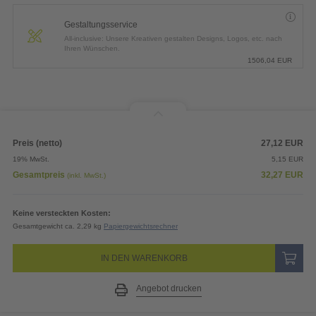
Gestaltungsservice
All-inclusive: Unsere Kreativen gestalten Designs, Logos, etc. nach
Ihren Wünschen.
1506,04
EUR
Preis (netto)
27,12
EUR
19% MwSt.
5,15
EUR
Gesamtpreis
32,27
EUR
(inkl. MwSt.)
Keine versteckten Kosten:
Gesamtgewicht ca. 2,29 kg
Papiergewichtsrechner
IN DEN WARENKORB
Angebot drucken