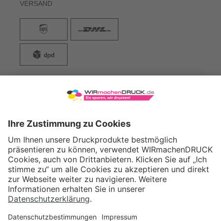
VERSAND
WIRmachenDRUCK GmbH
Illerstraße 15
71522 Backnang
Tel.: +49 (0) 711 995 982 - 20
Fax: +49 (0) 711 995 982 - 21
SOCIAL MEDIA